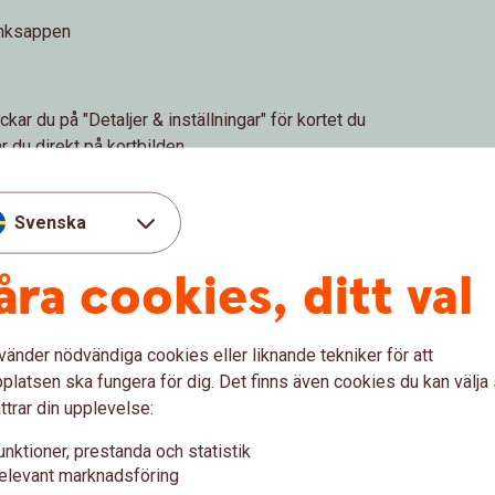
banksappen
ckar du på "Detaljer & inställningar" för kortet du
ar du direkt på kortbilden.
h automatuttag
Svenska
åra cookies, ditt val
föring
vänder nödvändiga cookies eller liknande tekniker för att
latsen ska fungera för dig. Det finns även cookies du kan välj
anksappen.
ttrar din upplevelse:
talning/överföring" om du befinner dig i
unktioner, prestanda och statistik
a > Betala och överför" om du befinner dig i
elevant marknadsföring