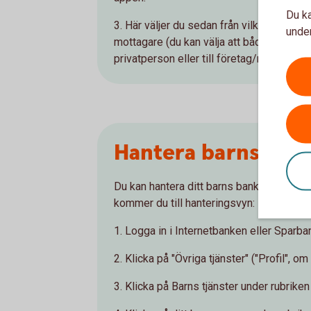
Du ka
3. Här väljer du sedan från vilket av dina
under
mottagare (du kan välja att både göra över
privatperson eller till företag/myndighe
Hantera barns tjän
Du kan hantera ditt barns banktjänster i 
kommer du till hanteringsvyn:
1. Logga in i Internetbanken eller Spar
2. Klicka på "Övriga tjänster" ("Profil", 
3. Klicka på Barns tjänster under rubriken