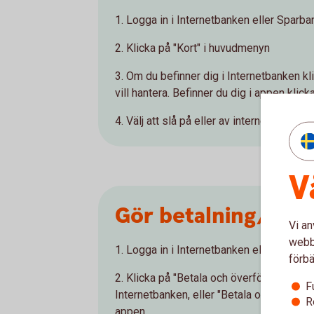
1. Logga in i Internetbanken eller Spar
2. Klicka på "Kort" i huvudmenyn
3. Om du befinner dig i Internetbanken kli
vill hantera. Befinner du dig i appen klick
4. Välj att slå på eller av internetköp oc
V
Gör betalning/över
Vi an
webbp
1. Logga in i Internetbanken eller Sparb
förbä
2. Klicka på "Betala och överföra > Ny be
F
Internetbanken, eller "Betala och överför
R
appen.