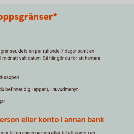
loppsgränser*
gränser, dels en per rullande 7 dagar samt en
l midnatt valt datum. Så här gör du för att hantera
banksappen
m du befinner dig i appen), i huvudmenyn
gar
person eller konto i annan bank
ar till en annan person eller till ett konto i en