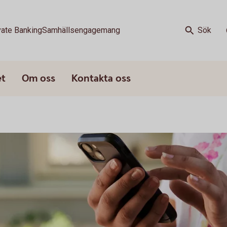
vate Banking
Samhällsengagemang
Sök
et
Om oss
Kontakta oss