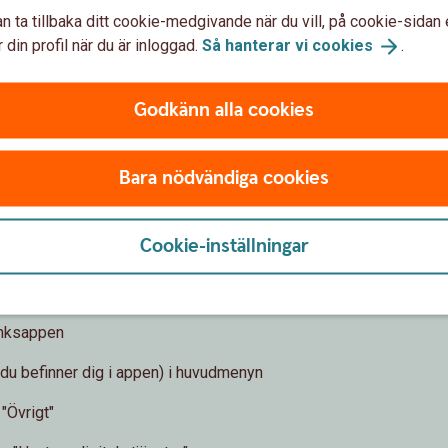
n ta tillbaka ditt cookie-medgivande när du vill, på cookie-sidan 
 konton överföringen ska ske samt till vilken
 din profil när du är inloggad.
Så hanterar vi
cookies
.
föringar till dina egna konton i banken, till annan
ter/Plusgiro/Bankgiro.
Godkänn alla cookies
Bara nödvändiga cookies
ster
Cookie-inställningar
din egen Internetbank eller Sparbanksapp. Så här
banksappen
om du befinner dig i appen) i huvudmenyn
 "Övrigt"