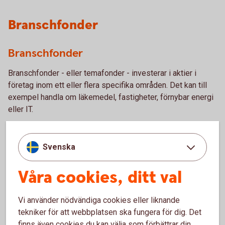
Branschfonder
Branschfonder
Branschfonder - eller temafonder - investerar i aktier i
företag inom ett eller flera specifika områden. Det kan till
exempel handla om läkemedel, fastigheter, förnybar energi
eller IT.
Branschfonder (temafonder)
Svenska
Våra cookies, ditt val
Teknikfonder
En teknikfond är en typ av branschfond som placerar i
Vi använder nödvändiga cookies eller liknande
innovativa bolag inom tekniksektorn – till exempel inom IT,
tekniker för att webbplatsen ska fungera för dig. Det
mjukvara, AI, halvledare och digitala tjänster.
finns även cookies du kan välja som förbättrar din