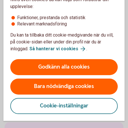
upplevelse:
Teknikfonder
Funktioner, prestanda och statistik
Relevant marknadsföring
Försvarsfonder
Du kan ta tillbaka ditt cookie-medgivande när du vill,
på cookie-sidan eller under din profil när du är
Försvarsfonder kan investera i allt från traditionella
inloggad.
Så hanterar vi cookies
.
försvarsbolag som producerar utrustning och teknik för
militärt försvar till områden som cybersäkerhet,
kommunikation eller infrastruktur.
Godkänn alla cookies
Försvarsfonder
Bara nödvändiga cookies
Cookie-inställningar
Pensionsfonder/PPM-fonder