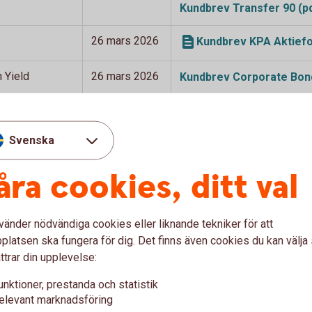
Kundbrev Transfer 90
(p
26 mars 2026
Kundbrev KPA Aktiefo
 Yield
26 mars 2026
Kundbrev Corporate Bond
O Obligation
14 januari
Kundbrev Folksam LO 
2026
Svenska
sien
7 januari 2026
Kundbrev Access Asie
åra cookies, ditt val
r Swedbank Robur
vänder nödvändiga cookies eller liknande tekniker för att
latsen ska fungera för dig. Det finns även cookies du kan välj
ttrar din upplevelse:
unktioner, prestanda och statistik
elevant marknadsföring