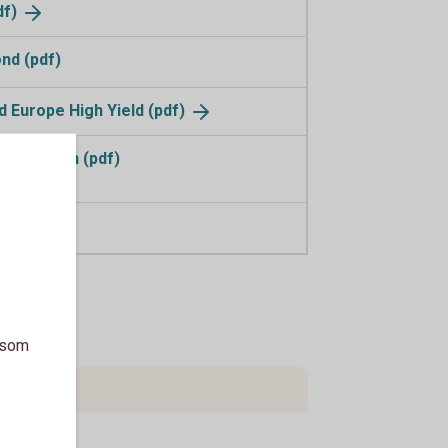
df)
nd (pdf)
 Europe High Yield
(pdf)
Obligation (pdf)
n (pdf)
a som