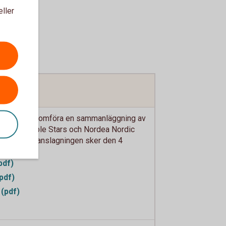
eller
utat att genomföra en sammanläggning av
n Sustainable Stars och Nordea Nordic
99. Sammanslagningen sker den 4
pdf)
pdf)
(pdf)