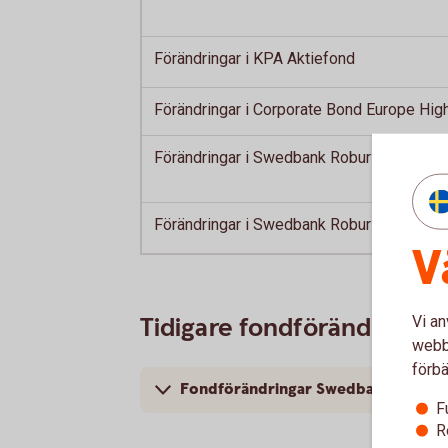
Förändringar i KPA Aktiefond
Förändringar i Corporate Bond Europe High
Förändringar i Swedbank Robur Folksam L
Förändringar i Swedbank Robur Access A
V
Tidigare fondförändringa
Vi an
webbp
förbä
Fondförändringar Swedbank Robur
F
R