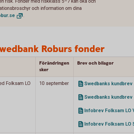
 en risk. Fonder med riskklass 5–7 kan öka och
rmationsbroschyr och information om dina
bur.
se
.
Swedbank Roburs fonder
Förändringen
Brev och bilagor
sker
ed Folksam LO
10 september
Swedbanks kundbrev 
Swedbanks kundbrev 
Infobrev Folksam LO 
Infobrev Folksam LO 