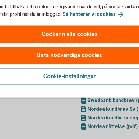
n ta tillbaka ditt cookie-medgivande när du vill, på cookie-sidan 
 din profil när du är inloggad.
Så hanterar vi
cookies
.
fonder från fondbolag som
Godkänn alla cookies
Förändringen
Brev och bilagor
Bara nödvändiga cookies
sker
4 september
Nordea Fonder AB har besl
Cookie-inställningar
2026
fonderna, Nordea Innovatio
Fund med ISIN FI00088133
september 2026.
Swedbank kundbrev (
Nordea kundbrev Sv (
Nordea kundbrev eng 
Nordea rättelse (pdf)