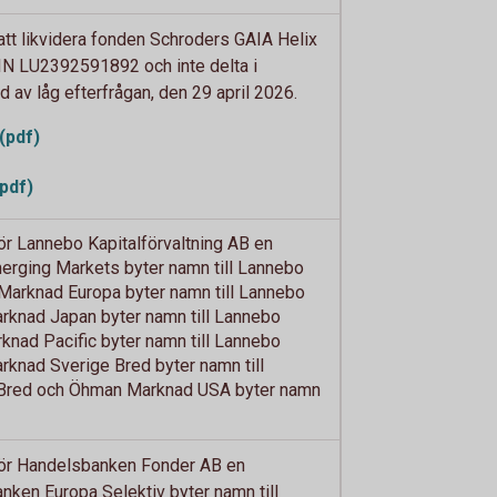
tt likvidera fonden Schroders GAIA Helix
N LU2392591892 och inte delta i
av låg efterfrågan, den 29 april 2026.
(pdf)
pdf)
 Lannebo Kapitalförvaltning AB en
rging Markets byter namn till Lannebo
arknad Europa byter namn till Lannebo
knad Japan byter namn till Lannebo
nad Pacific byter namn till Lannebo
knad Sverige Bred byter namn till
Bred och Öhman Marknad USA byter namn
r Handelsbanken Fonder AB en
ken Europa Selektiv byter namn till