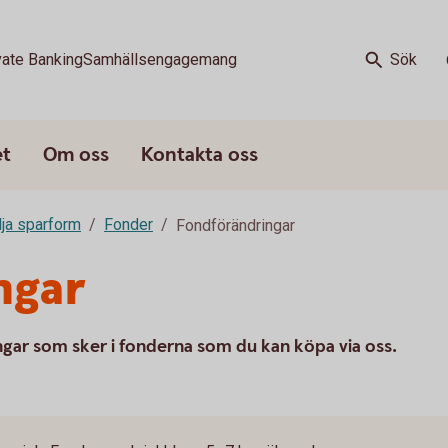
vate Banking
Samhällsengagemang
Sök
et
Om oss
Kontakta oss
älja sparform
Fonder
Fondförändringar
ngar
ngar som sker i fonderna som du kan köpa via oss.