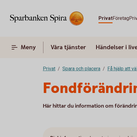
Privat
Företag
Pri
Meny
Våra tjänster
Händelser i liv
Privat
Spara och placera
Få hjälp att v
Fondförändri
Här hittar du information om förändri