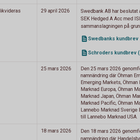
ikvideras
29 april 2026
Swedbank AB har beslutat a
SEK Hedged A Acc med ISI
sammanslagningen på grund 
Swedbanks kundbrev 
Schroders kundbrev (
25 mars 2026
Den 25 mars 2026 genomför
namnändring där Öhman Eme
Emerging Markets, Öhman M
Marknad Europa, Öhman Mar
Marknad Japan, Öhman Mark
Marknad Pacific, Öhman Mar
Lannebo Marknad Sverige 
till Lannebo Marknad USA.
18 mars 2026
Den 18 mars 2026 genomfö
namnändring där Handelsban