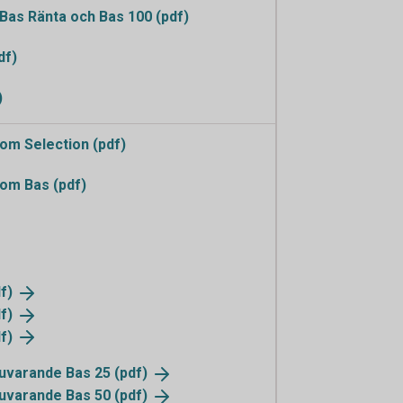
as Ränta och Bas 100 (pdf)
df)
)
m Selection (pdf)
om Bas (pdf)
f)
f)
f)
 nuvarande Bas 25
(pdf)
 nuvarande Bas 50
(pdf)