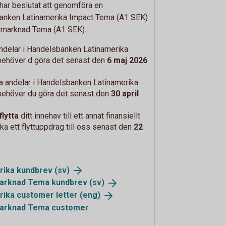
ar beslutat att genomföra en
nken Latinamerika Impact Tema (A1 SEK)
tmarknad Tema (A1 SEK).
 andelar i Handelsbanken Latinamerika
behöver d göra det senast den
6 maj 2026
ga andelar i Handelsbanken Latinamerika
behöver du göra det senast den
30 april
flytta
ditt innehav till ett annat finansiellt
cka ett flyttuppdrag till oss senast den
22
rika
kundbrev (sv)
marknad Tema
kundbrev (sv)
rika customer
letter (eng)
marknad Tema customer