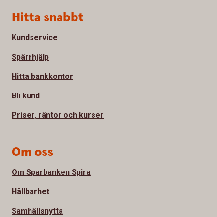
Sidfot
Hitta snabbt
Kundservice
Spärrhjälp
Hitta bankkontor
Bli kund
Priser, räntor och kurser
Om oss
Om Sparbanken Spira
Hållbarhet
Samhällsnytta