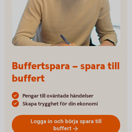
Buffertspara – spara till
buffert
Pengar till oväntade händelser
Skapa trygghet för din ekonomi
Logga in och börja spara till
buffert