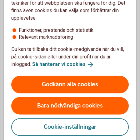
enligt beslut av Riksgälden. Du som kontohavare har rätt
tekniker för att webbplatsen ska fungera för dig. Det
till ersättning för din sammanlagda kontobehållning i
finns även cookies du kan välja som förbättrar din
banken med ett belopp om högst 1 150 000 kr. Utöver
upplevelse:
det kan du enligt lag under vissa förutsättningar få
Funktioner, prestanda och statistik
ersättning för vissa insättningar som hänförs till vissa
Relevant marknadsföring
särskilda angivna händelser, t ex försäljning av
privatbostad, med högst 5 000 000 kr.
Du kan ta tillbaka ditt cookie-medgivande när du vill,
på cookie-sidan eller under din profil när du är
Riksgälden betalar ut ersättningen inom 7 arbetsdagar
inloggad.
Så hanterar vi
cookies
.
från den dag banken försattes i konkurs eller
Finansinspektionen beslutade att garantin ska träda in.
Godkänn alla cookies
Insättningsgarantin
Bara nödvändiga cookies
"När lönen kommer, för
Cookie-inställningar
direkt över
10
%
till
ett