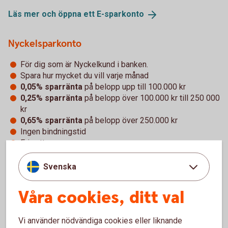
Läs mer och öppna ett
E-sparkonto
Nyckelsparkonto
För dig som är Nyckelkund i banken.
Spara hur mycket du vill varje månad
0,05% sparränta
på belopp upp till 100.000 kr
0,25% sparränta
på belopp över 100.000 kr till 250 000
kr
0,65% sparränta
på belopp över 250.000 kr
Ingen bindningstid
Fria uttag
Läs mer om bankens
Nyckelkundserbjudande
Svenska
Våra cookies, ditt val
Kontot omfattas av insättningsgarantin
Kontot omfattas av den statliga insättningsgarantin
Vi använder nödvändiga cookies eller liknande