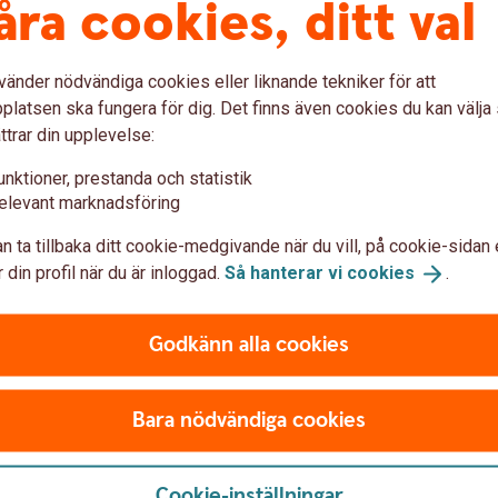
åra cookies, ditt val
vänder nödvändiga cookies eller liknande tekniker för att
latsen ska fungera för dig. Det finns även cookies du kan välj
ttrar din upplevelse:
unktioner, prestanda och statistik
elevant marknadsföring
 i ditt sparande
n ta tillbaka ditt cookie-medgivande när du vill, på cookie-sidan 
 din profil när du är inloggad.
Så hanterar vi
cookies
.
idaberg eller Gamleby hjälpa dig att komma igång
Godkänn alla cookies
har idag.
Självklart helt kostnadsfritt.
Bara nödvändiga cookies
Cookie-inställningar