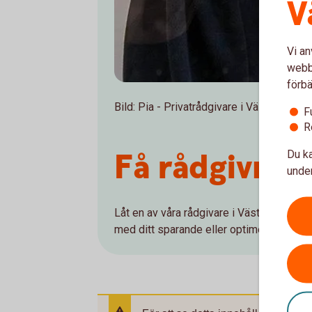
V
Vi an
webbp
förbä
Bild: Pia - Privatrådgivare i Västervik
F
R
Få rådgivning
Du ka
under
Låt en av våra rådgivare i Västervik, Åtv
med ditt sparande eller optimera det du 