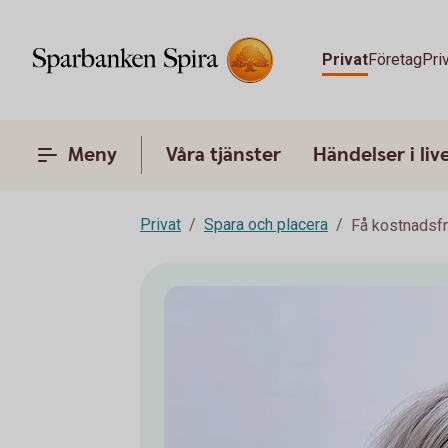
Privat
Företag
Pri
Meny
Våra tjänster
Händelser i liv
Privat
Spara och placera
Få kostnadsfri