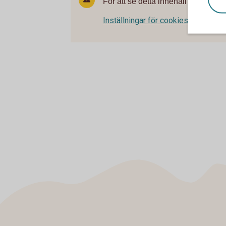
För att se detta innehåll behöver d
Inställningar för cookies