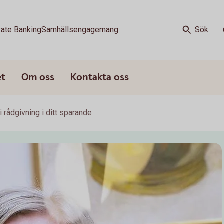
vate Banking
Samhällsengagemang
Sök
et
Om oss
Kontakta oss
 rådgivning i ditt sparande