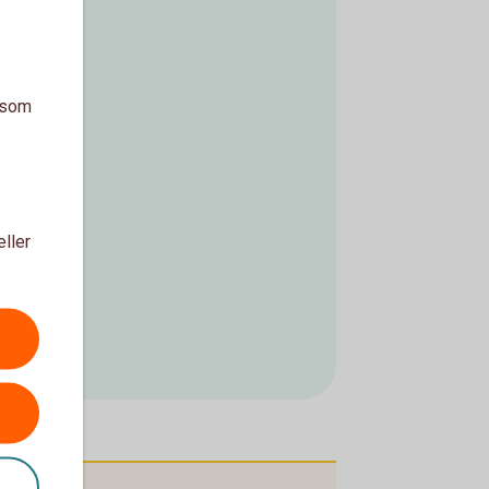
a som
eller