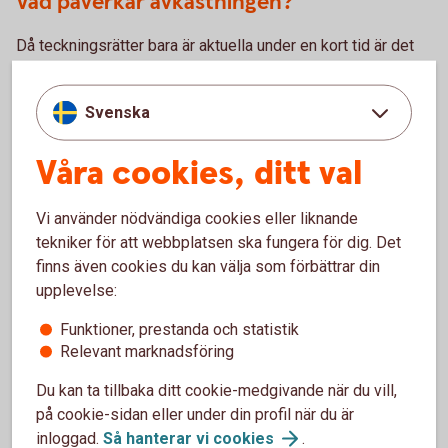
Vad påverkar avkastningen?
Då teckningsrätter bara är aktuella under en kort tid är det
huvudsakligen aktiens värde i relation till teckningskursen
som är avgörande för avkastningen. Om aktien handlas
Svenska
under teckningskursen är det billigare att köpa aktien än att
köpa rätter att teckna.
Våra cookies, ditt val
Vi använder nödvändiga cookies eller liknande
För- och nackdelar med
tekniker för att webbplatsen ska fungera för dig. Det
teckningsrätter
finns även cookies du kan välja som förbättrar din
upplevelse:
Funktioner, prestanda och statistik
Fördelar
Relevant marknadsföring
Möjlighet att teckna nya aktier till reducerat pris.
Du kan ta tillbaka ditt cookie-medgivande när du vill,
Vill du inte teckna aktier har du möjlighet att sälja dina
på cookie-sidan eller under din profil när du är
rätter på andrahandsmarknaden.
inloggad.
Så hanterar vi
cookies
.