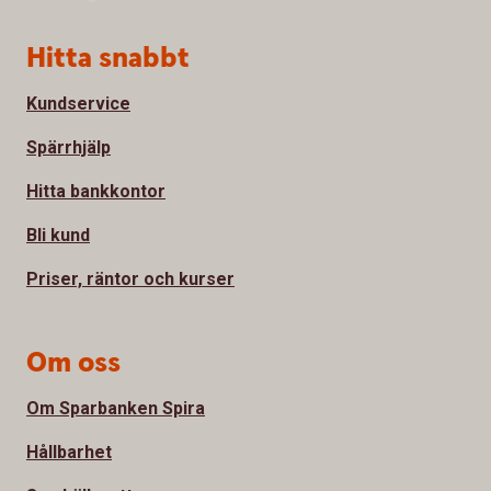
Sidfot
Hitta snabbt
Kundservice
Spärrhjälp
Hitta bankkontor
Bli kund
Priser, räntor och kurser
Om oss
Om Sparbanken Spira
Hållbarhet