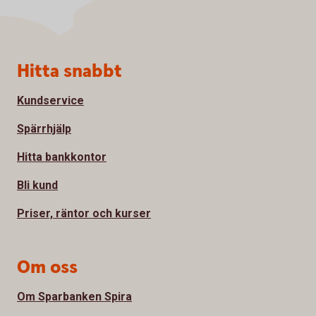
Sidfot
Hitta snabbt
Kundservice
Spärrhjälp
Hitta bankkontor
Bli kund
Priser, räntor och kurser
Om oss
Om Sparbanken Spira