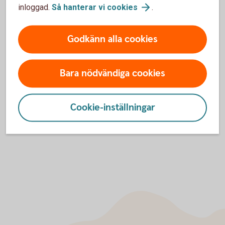
inloggad.
Så hanterar vi
cookies
.
CONCAT innebär att ditt NID är ett EU-standardnummer som
innehåller födelsedatum, förnamn och efternamn som vi
skapar åt dig.
Godkänn alla cookies
Bara nödvändiga cookies
NID för länder inom EU/EES
NID för länder utanför EU/EES
Cookie-inställningar