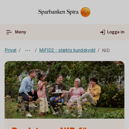
Meny
Logga in
Privat
MiFID2 - stärkts kundskydd
NID