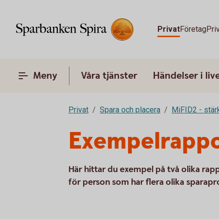
Privat
Företag
Pri
Meny
Våra tjänster
Händelser i liv
Privat
Spara och placera
MiFID2 - stä
Exempelrappo
Här hittar du exempel på två olika ra
för person som har flera olika sparapr