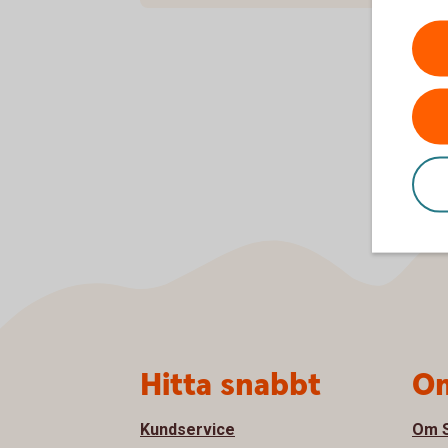
Sidfot
Hitta snabbt
Om
Kundservice
Om S