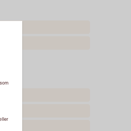
a som
eller