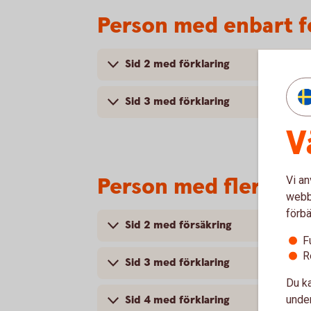
Person med enbart 
Sid 2 med förklaring
Sid 3 med förklaring
V
Person med flera oli
Vi an
webbp
förbä
Sid 2 med försäkring
F
R
Sid 3 med förklaring
Du ka
under
Sid 4 med förklaring