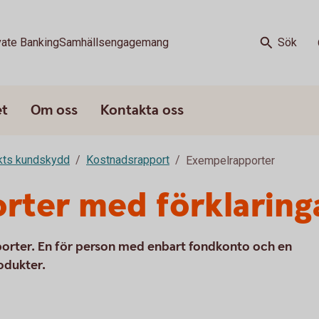
vate Banking
Samhällsengagemang
Sök
et
Om oss
Kontakta oss
rkts kundskydd
Kostnadsrapport
Exempelrapporter
rter med förklaring
pporter. En för person med enbart fondkonto och en
odukter.