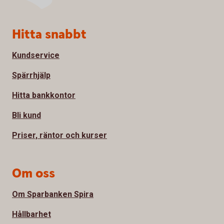
Sidfot
Hitta snabbt
Kundservice
Spärrhjälp
Hitta bankkontor
Bli kund
Priser, räntor och kurser
Om oss
Om Sparbanken Spira
Hållbarhet