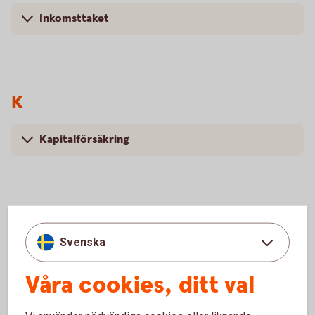
Inkomsttaket
K
Kapitalförsäkring
P
Svenska
Pension
Våra cookies, ditt val
Pensionsavgift