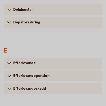
Delningstal
Depåförsäkring
E
Efterlevande
Efterlevandepension
Efterlevandeskydd