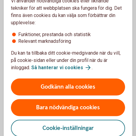
Vi använder nödvändiga cookies eller liknande
tekniker för att webbplatsen ska fungera för dig. Det
Pensionsbehållning
finns även cookies du kan välja som förbättrar din
upplevelse:
Pensionsbesked
Funktioner, prestanda och statistik
Relevant marknadsföring
Pensionsförsäkring
Du kan ta tillbaka ditt cookie-medgivande när du vill,
Pensionsgrundande belopp
på cookie-sidan eller under din profil när du är
inloggad.
Så hanterar vi
cookies
.
Pensionsgrundande inkomst
Godkänn alla cookies
Pensionsgrundande tjänstetid
Bara nödvändiga cookies
Pensionskapital/försäkringskapital
Pensionsmedförande lön
Cookie-inställningar