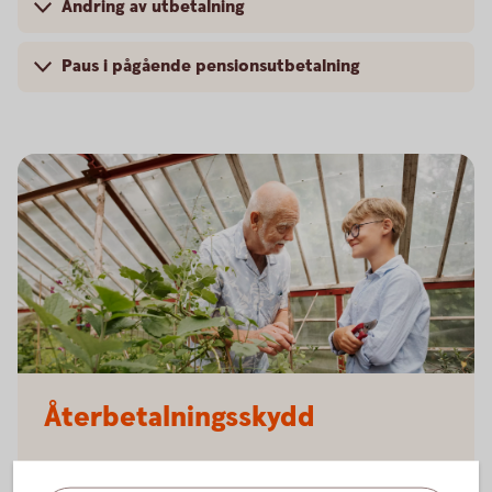
Ändring av utbetalning
Paus i pågående pensionsutbetalning
Senior and child working in the greenhouse
Återbetalningsskydd
Behöver du
återbetalningsskydd?