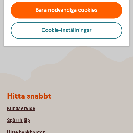
Bara nödvändiga cookies
Cookie-inställningar
Sidfot
Hitta snabbt
Kundservice
Spärrhjälp
Hitta bankkontor