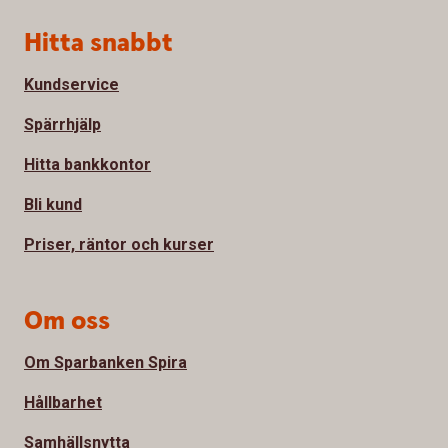
Sidfot
Hitta snabbt
Kundservice
Spärrhjälp
Hitta bankkontor
Bli kund
Priser, räntor och kurser
Om oss
Om Sparbanken Spira
Hållbarhet
Samhällsnytta