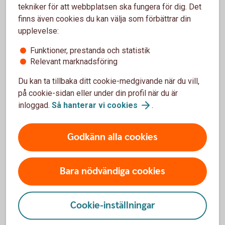
Du kan enkelt pausa din pensionsutbetalning och
tekniker för att webbplatsen ska fungera för dig. Det
även förkorta, förlänga eller ta bort en pågående
finns även cookies du kan välja som förbättrar din
paus.
upplevelse:
Funktioner, prestanda och statistik
Pausa din
pensionsutbetalning
Relevant marknadsföring
Du kan ta tillbaka ditt cookie-medgivande när du vill,
på cookie-sidan eller under din profil när du är
inloggad.
Så hanterar vi
cookies
.
Återbetalningsskydd
Godkänn alla cookies
Du kan ändra återbetalningsskydd genom att logga
in hos din valcentral.
Bara nödvändiga cookies
Behöver du
återbetalningsskydd?
Ändra återbetalningsskydd
(fora.se)
Cookie-inställningar