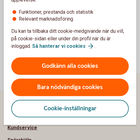
Blankett för utbetalning (pdf)
Funktioner, prestanda och statistik
Relevant marknadsföring
Du kan ta tillbaka ditt cookie-medgivande när du vill,
på cookie-sidan eller under din profil när du är
inloggad.
Så hanterar vi
cookies
.
Godkänn alla cookies
Bara nödvändiga cookies
Cookie-inställningar
Sidfot
Hitta snabbt
Kundservice