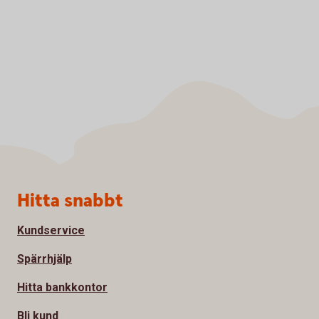
Sidfot
Hitta snabbt
Kundservice
Spärrhjälp
Hitta bankkontor
Bli kund