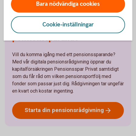
Bara nödvändiga cookies
Cookie-inställningar
Få ett råd om ditt privata
pensionssparande
Vill du komma igång med ett pensionssparande?
Med vår digitala pensionsrådgivning öppnar du
kapitalförsäkringen Pensionsspar Privat samtidigt
som du får råd om vilken pensionsportfölj med
fonder som passar just dig. Rådgivningen tar ungefär
en kvart och kostar ingenting.
Starta din
pensionsrådgivning