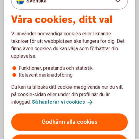
Svenska
Skattat och klart
Du kan när som helst kostnads- och skattefritt
Våra cookies, ditt val
byta fonder under spartiden.
Vinst och uttag i Pensionsspar Privat är
Vi använder nödvändiga cookies eller liknande
skattefria. I stället dras en schablonskatt, så
tekniker för att webbplatsen ska fungera för dig. Det
kallad avkastningsskatt, varje år.
finns även cookies du kan välja som förbättrar din
Förtida uttag (så kallat återköp) är avgiftsfritt.
upplevelse:
Däremot tas ännu ej betald avkastningsskatt ut.
Funktioner, prestanda och statistik
Relevant marknadsföring
Du kan ta tillbaka ditt cookie-medgivande när du vill,
på cookie-sidan eller under din profil när du är
Mer information
inloggad.
Så hanterar vi
cookies
.
Pris
Godkänn alla cookies
Villkor och mer information