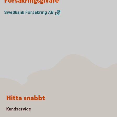
Försäkringsgivare
Swedbank Försäkring
AB
Sidfot
Hitta snabbt
Kundservice