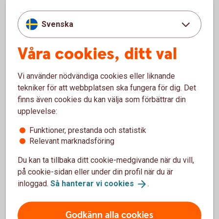
värdepappersinnehav?
Svenska
När kan jag ta ut pengarna?
Våra cookies, ditt val
Vi använder nödvändiga cookies eller liknande
tekniker för att webbplatsen ska fungera för dig. Det
Skaffa Pensionsförsäkring med
finns även cookies du kan välja som förbättrar din
depå
upplevelse:
Funktioner, prestanda och statistik
Relevant marknadsföring
Ring oss
Du kan ta tillbaka ditt cookie-medgivande när du vill,
Öppet vardagar 08.00-18.00. Stängt helger och röda
på cookie-sidan eller under din profil när du är
dagar.
inloggad.
Så hanterar vi
cookies
.
Ring 0771-22 11 22
Godkänn alla cookies