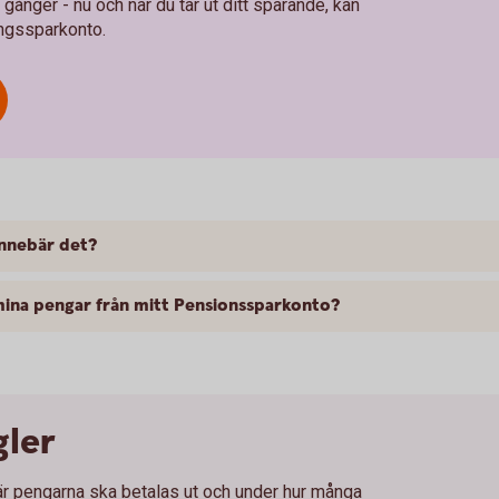
å gånger - nu och när du tar ut ditt sparande, kan
ingssparkonto.
 innebär det?
 mina pengar från mitt Pensionssparkonto?
gler
när pengarna ska betalas ut och under hur många