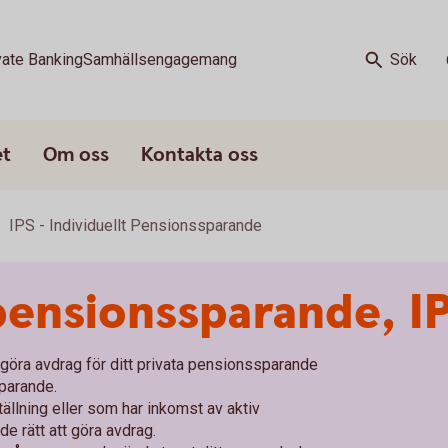
vate Banking
Samhällsengagemang
Sök
et
Om oss
Kontakta oss
IPS - Individuellt Pensionssparande
 pensionssparande, I
t göra avdrag för ditt privata pensionssparande
sparande.
ällning eller som har inkomst av aktiv
e rätt att göra avdrag.