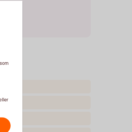
a som
eller