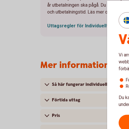
år utbetalningen ska pågå. Du kan när som
och utbetalningstid. Läs mer om uttagsre
Uttagsregler för Individuellt Pensio
V
Vi an
webbp
Mer information om 
förbä
F
Så här fungerar individuellt pensio
R
Du ka
Förtida uttag
under
Pris