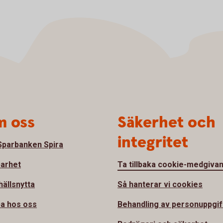
 oss
Säkerhet och
integritet
parbanken Spira
barhet
Ta tillbaka cookie-medgiva
ällsnytta
Så hanterar vi cookies
a hos oss
Behandling av personuppgif