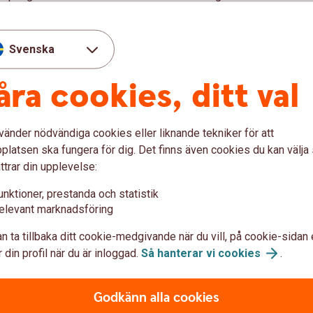
 helst ändra din planerade start av utbetalning
glerna för IPS.
Svenska
nssparande
(IPS)
åra cookies, ditt val
vänder nödvändiga cookies eller liknande tekniker för att
latsen ska fungera för dig. Det finns även cookies du kan välj
IPS
ttrar din upplevelse:
unktioner, prestanda och statistik
nssparande
elevant marknadsföring
n ta tillbaka ditt cookie-medgivande när du vill, på cookie-sidan 
 din profil när du är inloggad.
Så hanterar vi
cookies
.
Godkänn alla cookies