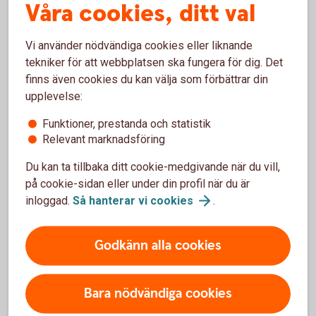
i Nyckelkund? I kortet ingår bland annat en kompletterande
Våra cookies, ditt val
reseförsäkring och köpförsäkring. Ordinarie pris är 195 kr
per år om kortet köps separat. Se räkneexempel längre ner
Vi använder nödvändiga cookies eller liknande
på sidan.
tekniker för att webbplatsen ska fungera för dig. Det
finns även cookies du kan välja som förbättrar din
Trygg-Hansa är försäkringsgivare och Entercard är
upplevelse:
försäkringstagare och gruppföreträdare. Du hittar alla
försäkringsvillkor på sidan nedan.
Funktioner, prestanda och statistik
Relevant marknadsföring
Betal- och kreditkort Mastercard – läs mer och
ansök
Du kan ta tillbaka ditt cookie-medgivande när du vill,
på cookie-sidan eller under din profil när du är
inloggad.
Så hanterar vi
cookies
.
Godkänn alla cookies
Att låna kostar pengar!
Bara nödvändiga cookies
Om du inte kan betala tillbaka skulden i tid riskerar du en
betalningsanmärkning. Det kan leda till svårigheter att få