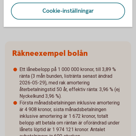
hyra bostad, teckna abonnemang och få nya lån. För stöd,
Cookie-inställningar
vänd dig till budget- och skuldrådgivningen i din kommun.
Kontaktuppgifter finns på
konsumentverket.
se
Räkneexempel bolån
Ett lånebelopp på 1 000 000 kronor, till 3,89 %
ränta (3 mån bunden, listränta senast ändrad
2026-05-29), med rak amortering
återbetalningstid 50 år, effektiv ränta: 3,96 % (ej
Nyckelkund 3,96 %).
Första månadsbetalningen inklusive amortering
är 4 908 kronor, sista månadsbetalningen
inklusive amortering är 1 672 kronor, totalt
belopp att betala om räntan är oförändrad under
lånets löptid är 1 974 121 kronor. Antalet