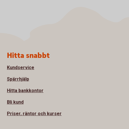
Sidfot
Hitta snabbt
Kundservice
Spärrhjälp
Hitta bankkontor
Bli kund
Priser, räntor och kurser