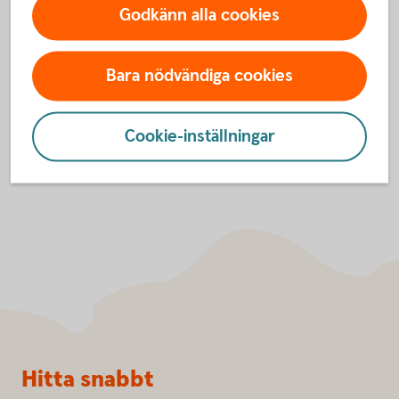
Godkänn alla cookies
Tjänsten finns i vår app och den är helt kostnadsfri.
Abonnemangshjälpen
Bara nödvändiga cookies
Cookie-inställningar
Sidfot
Hitta snabbt