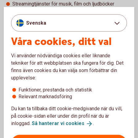
Streamingtjänster för musik, film och ljudböcker
El
Bredband/ telefoni/ tv
Svenska
Försäkringar
Larm
Våra cookies, ditt val
Matleveranser
Träning
Välgörenhet
Vi använder nödvändiga cookies eller liknande
Tidningar
tekniker för att webbplatsen ska fungera för dig. Det
finns även cookies du kan välja som förbättrar din
upplevelse:
Abonnemangs­hjälpen
Funktioner, prestanda och statistik
Relevant marknadsföring
Med abonnemangshjälpen kan du få koll på dina
Du kan ta tillbaka ditt cookie-medgivande när du vill,
abonnemang, prenumerationer och medlemskap. Du
på cookie-sidan eller under din profil när du är
kan även avsluta dina abonnemang och
inloggad.
Så hanterar vi
cookies
.
prenumerationer. Och det bästa är att du kan sätta
pengarna i ett sparande i stället, om du vill.