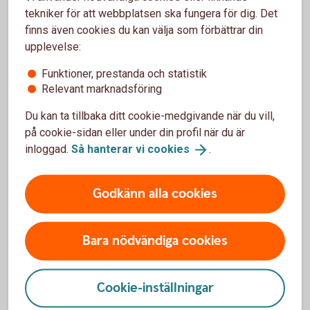
Inbesparing per dag × antal dagar per månad =
tekniker för att webbplatsen ska fungera för dig. Det
inbesparing per månad.
finns även cookies du kan välja som förbättrar din
1 760 kronor x 12 månader = 21 120 kr.
upplevelse:
Funktioner, prestanda och statistik
Relevant marknadsföring
Du kan ta tillbaka ditt cookie-medgivande när du vill,
på cookie-sidan eller under din profil när du är
Spara 10 800 kr om året på matlåda
inloggad.
Så hanterar vi
cookies
.
varannan dag
Om det känns alldeles för tråkigt att behöva säga
Godkänn alla cookies
hejdå till krog och restaurang så behöver man inte gå
all in. Det är ju helt okej att släppa in lite ”orkar inte”,
”glömde", ”fredagslyx” och ”semester” i din nya rutin
Bara nödvändiga cookies
och kanske köra matlåda varannan dag. 10 800
kronor är inte heller så dumt, eller hur?
Cookie-inställningar