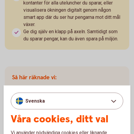
kontanter för alla uteluncher du sparar, eller
visualisera ökningen digitalt genom någon
smart app där du ser hur pengarna mot ditt mål
växer.
Ge dig själv en klapp på axeln. Samtidigt som
du sparar pengar, kan du även spara på miljön.
Så här räknade vi:
120-40=80×22=1760
Du arbetar 22 dagar i månaden och köper lunch ute
Svenska
för 120 kr. Det blir 2 640 kr. Om du istället tar med
matlåda, som kostar ca 40 kr att laga hemma,
Våra cookies, ditt val
spenderar du ca 880 kronor.
Vi använder nödvändiga cookies eller liknande