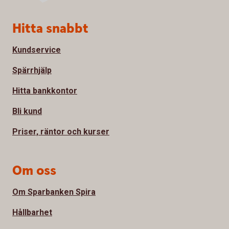
Sidfot
Hitta snabbt
Kundservice
Spärrhjälp
Hitta bankkontor
Bli kund
Priser, räntor och kurser
Om oss
Om Sparbanken Spira
Hållbarhet