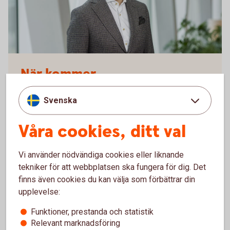
När kommer
skatteåterbäringen? Viktiga
Svenska
datum
Våra cookies, ditt val
- Sista dagen att deklarera är den 4 maj, men för att
få eventuell skatteåterbäring redan i april behöver du
Vi använder nödvändiga cookies eller liknande
deklarera tidigare än så. Du kanske också behöver
tekniker för att webbplatsen ska fungera för dig. Det
kolla upp och stämma av en del uppgifter och då kan
finns även cookies du kan välja som förbättrar din
det vara skönt att vara ute i god tid för att undvika att
upplevelse:
hamna i tidsnöd sista dagen, säger Arturo Arques,
Swedbank och Sparbankernas privatekonom.
Funktioner, prestanda och statistik
Relevant marknadsföring