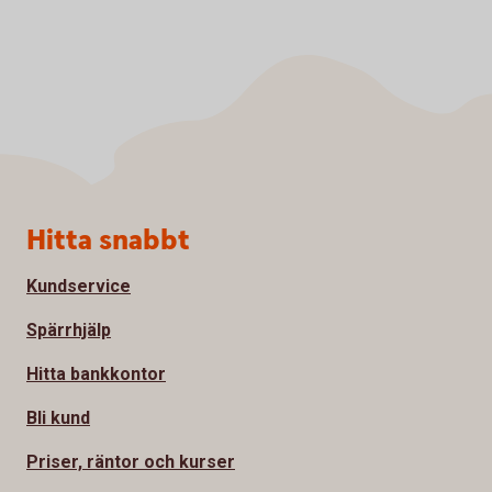
Sidfot
Hitta snabbt
Kundservice
Spärrhjälp
Hitta bankkontor
Bli kund
Priser, räntor och kurser