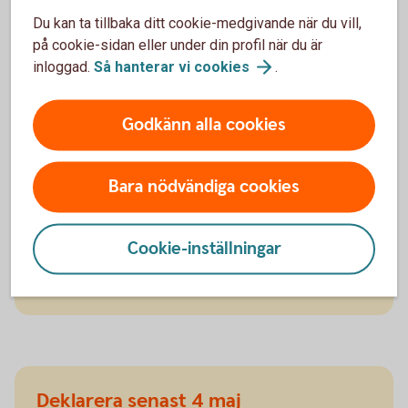
Du kan ta tillbaka ditt cookie-medgivande när du vill,
på cookie-sidan eller under din profil när du är
inloggad.
Så hanterar vi
cookies
.
Deklarera senast 31 mars
Deklarera digitalt.
Godkänn alla cookies
Slutskattebesked: 6-10 april.
Skatteåterbäring betalas ut: 7-10 april.
Bara nödvändiga cookies
Detta alternativ är för dig som inte ska ändra eller
lägga till något i din deklaration. Du får i detta fall
tidigare skatteåterbäring.
Cookie-inställningar
Deklarera senast 4 maj