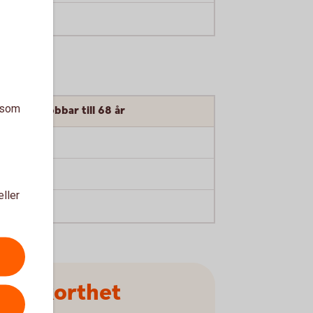
35 900
a som
Om du jobbar till 68 år
23 100
6 100
eller
29 200
on i korthet