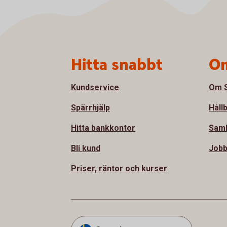
Sidfot
Hitta snabbt
Om
Kundservice
Om S
Spärrhjälp
Håll
Hitta bankkontor
Samh
Bli kund
Jobb
Priser, räntor och kurser