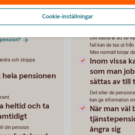
en allmänna
Tjänstepensi
 din riktålder
inom olika av
Cookie-inställningar
ta ut den
6).
Det bästa är att se va
pension?
fall kan de tas ut från
Men normalt börjar de
Inom vissa k
 ändra och stoppa
som man jobb
t hela pensionen
sättas av til
Det eller de pension
ocent.
kan ge information om
a heltid och ta
När man väl b
amtidigt
tjänstepensi
ångra sig
ll din pension.