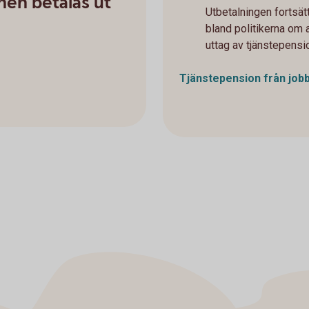
nen betalas ut
Utbetalningen fortsät
bland politikerna om a
uttag av tjänstepensio
Tjänstepension från
job