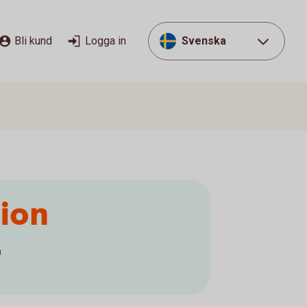
Bli kund
Logga in
Svenska
sion
å