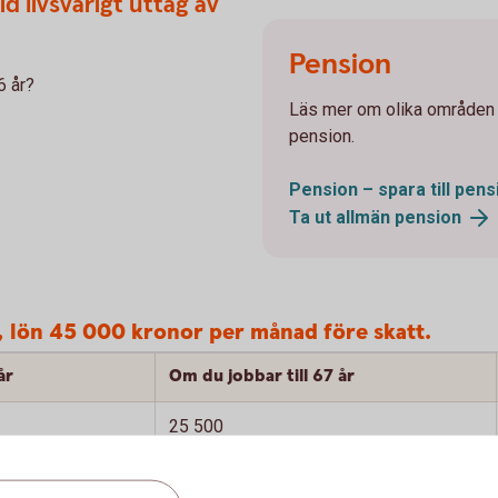
d livsvarigt uttag av
Pension
6 år?
Läs mer om olika områden 
pension.
Pension – spara till
pens
Ta ut allmän
pension
, lön 45 000 kronor per månad före skatt.
år
Om du jobbar till 67 år
25 500
8 200