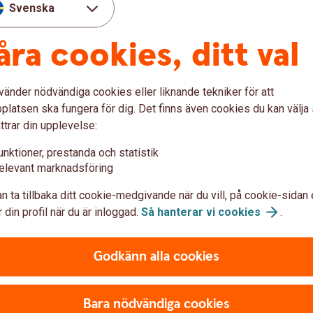
Svenska
33 700
åra cookies, ditt val
 lön 35 000 kronor per månad före skatt.
vänder nödvändiga cookies eller liknande tekniker för att
latsen ska fungera för dig. Det finns även cookies du kan välj
år
Om du jobbar till 67 år
ttrar din upplevelse:
21 700
unktioner, prestanda och statistik
elevant marknadsföring
5 800
n ta tillbaka ditt cookie-medgivande när du vill, på cookie-sidan 
27 500
 din profil när du är inloggad.
Så hanterar vi
cookies
.
Godkänn alla cookies
orthet
Tjänstepensi
Bara nödvändiga cookies