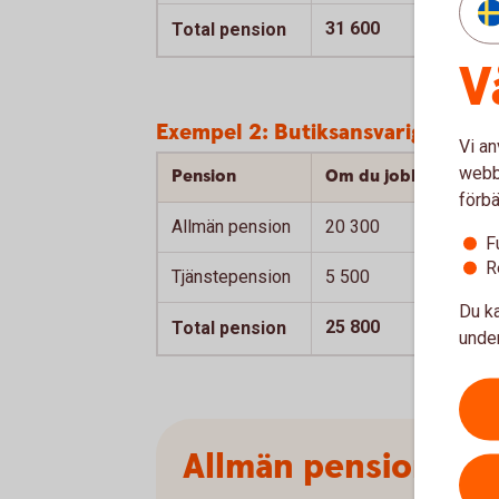
31 600
Total pension
V
Exempel 2: Butiksansvarig 66 år,
Vi an
webbp
Pension
Om du jobbar till 66 
förbä
Allmän pension
20 300
F
R
Tjänstepension
5 500
Du ka
25 800
Total pension
under
Allmän pension i k