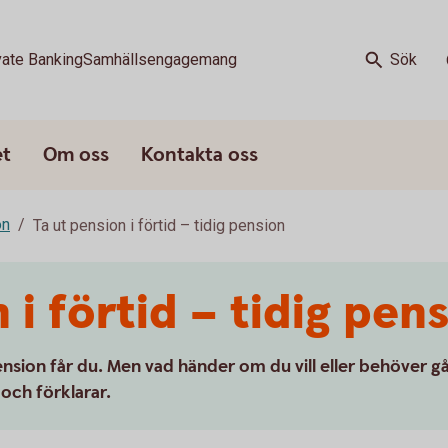
vate Banking
Samhällsengagemang
Sök
et
Om oss
Kontakta oss
on
Ta ut pension i förtid – tidig pension
 i förtid – tidig pen
nsion får du. Men vad händer om du vill eller behöver g
 och förklarar.