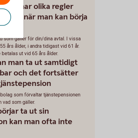
onen har olika regler
tal för när man kan börja
d som gäller för din/dina avtal. I vissa
 55 års ålder, i andra tidigast vid 61 år.
 betalas ut vid 65 års ålder.
an man ta ut samtidigt
ar och det fortsätter
l tjänstepension
sbolag som förvaltar tjänstepensionen
 vad som gäller.
örjar ta ut sin
on kan man ofta inte