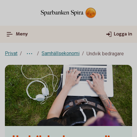
Meny
Logga in
Privat
Samhällsekonomi
Undvik bedragare