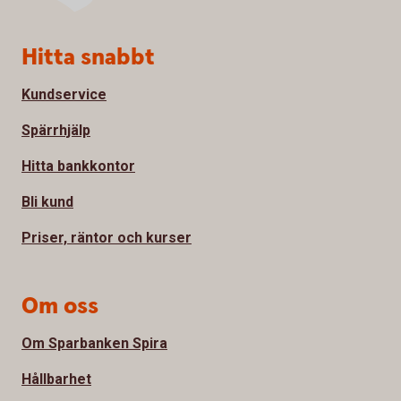
Sidfot
Hitta snabbt
Kundservice
Spärrhjälp
Hitta bankkontor
Bli kund
Priser, räntor och kurser
Om oss
Om Sparbanken Spira
Hållbarhet