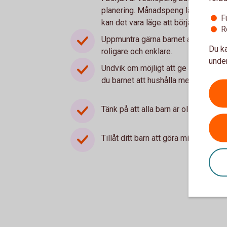
planering. Månadspeng lämpar sig bä
F
kan det vara läge att börja med må
R
Uppmuntra gärna barnet att spara en
Du ka
roligare och enklare.
under
Undvik om möjligt att ge mer pengar
du barnet att hushålla med begräns
Tänk på att alla barn är olika. Anpa
Tillåt ditt barn att göra misstag – d