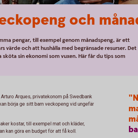
 veckopeng och måna
summa pengar, till exempel genom månadspeng, är ett
ars värde och att hushålla med begränsade resurser. Det
na sköta sin ekonomi som vuxen. Här får du tips som
"N
en Arturo Arques, privatekonom på Swedbank
kan börja ge sitt barn veckopeng vid ungefär
ma
m
ker kostar, till exempel mat och kläder,
ba
n kan göra en budget för att få koll.