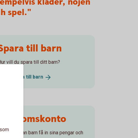
empelvis kläder, nöjen
h spel."
Spara till barn
ur vill du spara till ditt barn?
Börja spara till
barn
Ungdomskonto
a som
På kontot kan barn få in sina pengar och