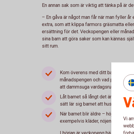
En annan sak som är viktig att tänka på är d
– En gåva är något man får när man fyller år
extra, som att klippa farmors gräsmatta elle
ersättning för det. Veckopengen eller månads
sina barn att göra saker som kan kännas själ
sitt rum.
Kom överens med ditt barn om vilka 
månadspengen och vad pengarna ska 
att dammsuga vardagsrummet eller h
V
Låt barnet så långt det är möjligt a
sätt lär sig barnet att hushålla med
När barnet blir äldre – höj vecko- e
Vi an
exempelvis kläder, nöjen och spel.
webbp
förbä
I början är veckopeng bäst efterso