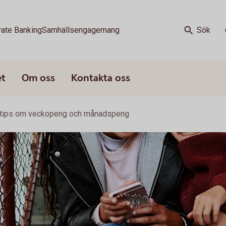
vate Banking
Samhällsengagemang
Sök
et
Om oss
Kontakta oss
 tips om veckopeng och månadspeng