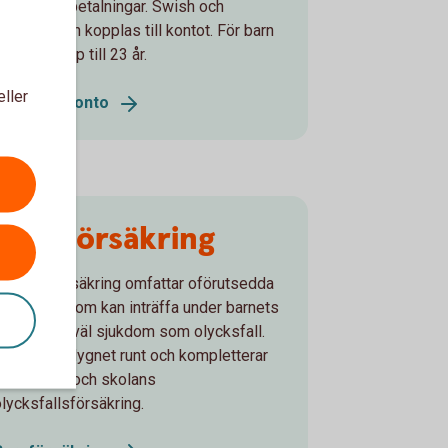
sköta sina betalningar. Swish och
bankkort kan kopplas till kontot. För barn
ch unga upp till 23 år.
eller
Ungdomskonto
Barnförsäkring
Vår barnförsäkring omfattar oförutsedda
händelser som kan inträffa under barnets
uppväxt, såväl sjukdom som olycksfall.
Den gäller dygnet runt och kompletterar
förskolans och skolans
olycksfallsförsäkring.