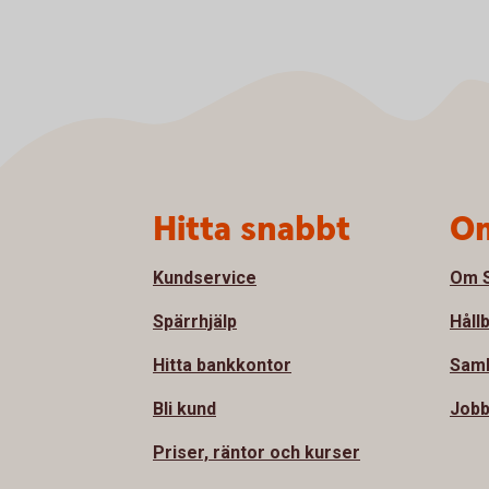
Sidfot
Hitta snabbt
Om
Kundservice
Om S
Spärrhjälp
Håll
Hitta bankkontor
Samh
Bli kund
Jobb
Priser, räntor och kurser