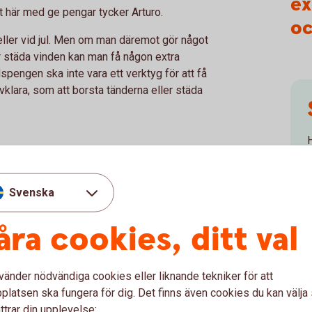
ex
et här med ge pengar tycker Arturo.
oc
 eller vid jul. Men om man däremot gör något
r städa vinden kan man få någon extra
pengen ska inte vara ett verktyg för att få
vklara, som att borsta tänderna eller städa
H
förväntningar som är kopplade till vecko- eller
räcka till. Ska barnet göra en motprestation, som
Svenska
jälpa till med matlagning?
åra cookies, ditt val
tt själv ansvara för sin vecko- eller månadspeng. På så
 pengar och förstå pengars värde.
ller månadspengen och låt barnet själv betala för
vänder nödvändiga cookies eller liknande tekniker för att
latsen ska fungera för dig. Det finns även cookies du kan välj
ttrar din upplevelse:
m små barn har svårt med tidsuppfattning och