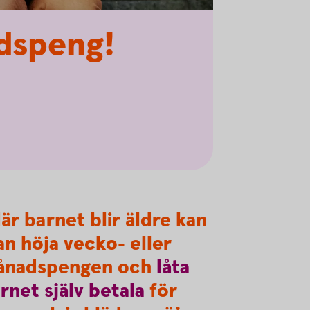
dspeng!
är barnet blir äldre kan
n höja vecko- eller
ånadspengen och
låta
rnet
själv
betala
för