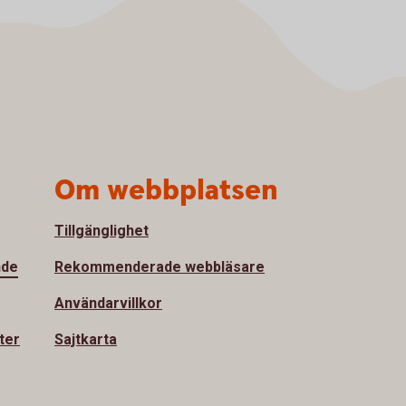
Om webbplatsen
Tillgänglighet
nde
Rekommenderade webbläsare
Användarvillkor
ter
Sajtkarta