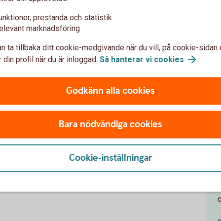
ttre för de äldre barnen. När barnen är runt 10–12 år
unktioner, prestanda och statistik
nadspeng.
o
elevant marknadsföring
 del av sina pengar. Med konkreta sparmål blir det
n ta tillbaka ditt cookie-medgivande när du vill, på cookie-sidan 
 din profil när du är inloggad.
Så hanterar vi
cookies
.
 när vecko- eller månadspengen är slut. På så sätt lär
ade resurser.
Godkänn alla cookies
ssa regler och ansvar efter barnets mognad.
Bara nödvändiga cookies
et lär man sig också av.
Cookie-inställningar