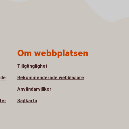
Om webbplatsen
Tillgänglighet
nde
Rekommenderade webbläsare
Användarvillkor
ter
Sajtkarta