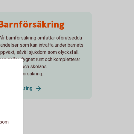
Barnförsäkring
Vår barnförsäkring omfattar oförutsedda
händelser som kan inträffa under barnets
uppväxt, såväl sjukdom som olycksfall.
Den gäller dygnet runt och kompletterar
förskolans och skolans
olycksfallsförsäkring.
Barnförsäkring
a som