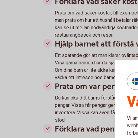
Förklara vad saker kost
Prata om vad saker kostar, till exempel 
man prata om hur ett hushåll betalar rä
kan se ut mellan nödvändiga kostnade
restaurangbesök och resor.
Hjälp barnet att förstå 
Ett sparande gör att man klarar oväntad
Visa gärna barnen hur du själv sparar pe
Om dina barn är lite äldre kan du kansk
väcka ett intresse hos barnen för att sj
Prata om var pengar k
V
Du kan öka ditt barns förståelse för e
pengar. Vissa får pengar genom att arb
investera. Vissa kan även få pengar g
Vi an
stöd.
webbp
Förklara vad pengar ska 
förbä