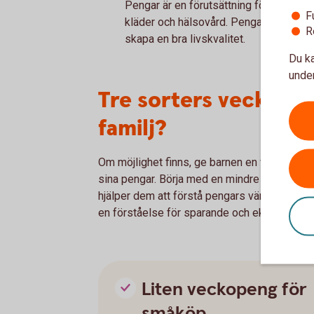
Pengar är en förutsättning för att vi s
F
kläder och hälsovård. Pengar hjälper os
R
skapa en bra livskvalitet.
Du ka
under
Tre sorters vecko/må
familj?
Om möjlighet finns, ge barnen en vecko- ell
sina pengar. Börja med en mindre summa från
hjälper dem att förstå pengars värde, lära si
en förståelse för sparande och ekonomi.
Liten veckopeng för
småköp