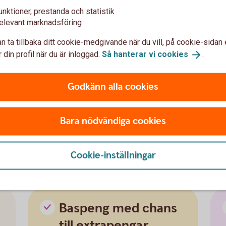
ka överleva och köpa till exempel mat, boende,
unktioner, prestanda och statistik
s också att planera för framtiden så att vi kan
elevant marknadsföring
n ta tillbaka ditt cookie-medgivande när du vill, på cookie-sidan 
 din profil när du är inloggad.
Så hanterar vi
cookies
.
nadspeng - vilken passar er
Godkänn alla cookies
er månadspeng och låt dem själva hantera
Bara nödvändiga cookies
 tidig ålder och öka successivt. Detta
g att hushålla med sina resurser och utveckla
Cookie-inställningar
Baspeng med chans
till extrapengar