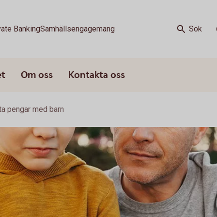
vate Banking
Samhällsengagemang
Sök
et
Om oss
Kontakta oss
ta pengar med barn