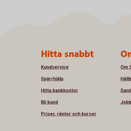
Sidfot
Hitta snabbt
Om
Kundservice
Om S
Spärrhjälp
Håll
Hitta bankkontor
Samh
Bli kund
Jobb
Priser, räntor och kurser