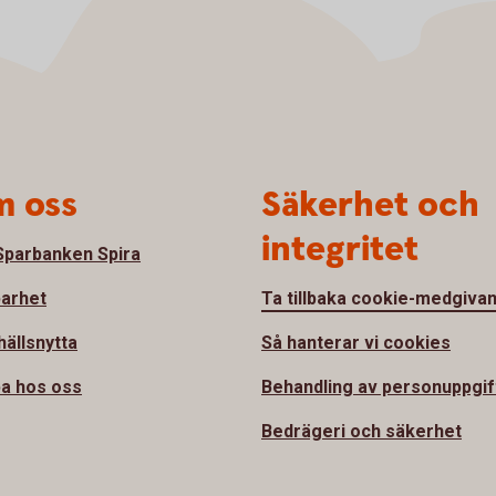
 oss
Säkerhet och
integritet
parbanken Spira
barhet
Ta tillbaka cookie-medgiva
ällsnytta
Så hanterar vi cookies
a hos oss
Behandling av personuppgif
Bedrägeri och säkerhet