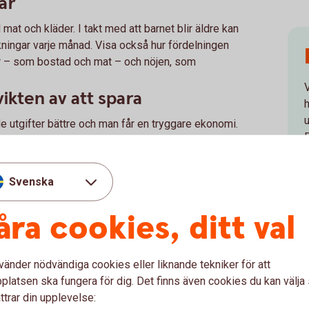
ar
mat och kläder. I takt med att barnet blir äldre kan
kningar varje månad. Visa också hur fördelningen
r – som bostad och mat – och nöjen, som
vikten av att spara
e utgifter bättre och man får en tryggare ekonomi.
ngar för att familjen ska kunna göra roliga saker.
e förklara hur pengar kan växa över tid? Detta kan
älva spara långsiktigt när de får möjligheten.
Svenska
ommer ifrån
åra cookies, ditt val
konomi genom att berätta hur och varför man får
eta och andra genom att driva företag eller
enom sin pension eller någon form av ekonomiskt
vänder nödvändiga cookies eller liknande tekniker för att
latsen ska fungera för dig. Det finns även cookies du kan välj
räcka till
ttrar din upplevelse: