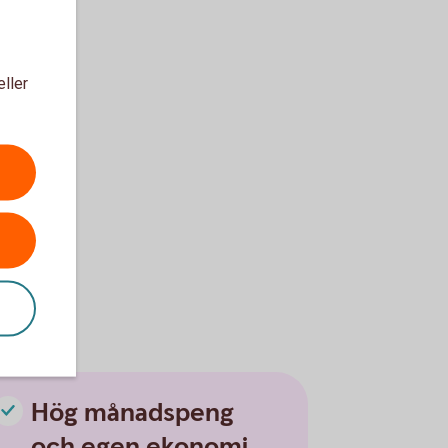
eller
Hög månadspeng
och egen ekonomi