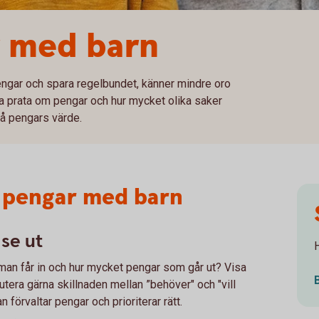
r med barn
engar och spara regelbundet, känner mindre oro
rja prata om pengar och hur mycket olika saker
stå pengars värde.
a pengar med barn
 se ut
H
man får in och hur mycket pengar som går ut? Visa
tera gärna skillnaden mellan ”behöver" och "vill
 förvaltar pengar och prioriterar rätt.