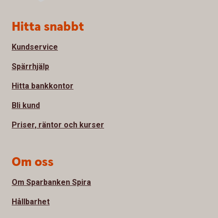
Sidfot
Hitta snabbt
Kundservice
Spärrhjälp
Hitta bankkontor
Bli kund
Priser, räntor och kurser
Om oss
Om Sparbanken Spira
Hållbarhet