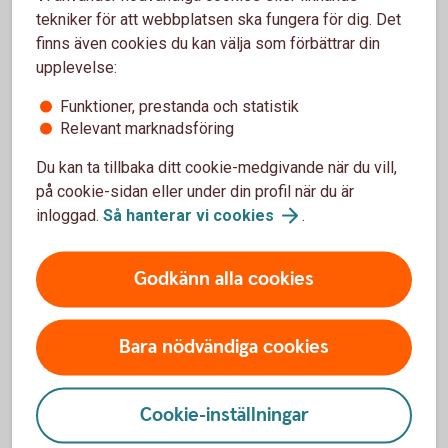
Att koppla av ska inte innebära ekonomisk stress.
tekniker för att webbplatsen ska fungera för dig. Det
Planera för resor, upplevelser och ledighet utan att
finns även cookies du kan välja som förbättrar din
tappa kontrollen.
upplevelse:
Funktioner, prestanda och statistik
Fritid och
semester
Relevant marknadsföring
Du kan ta tillbaka ditt cookie-medgivande när du vill,
Tips om sparande
på cookie-sidan eller under din profil när du är
inloggad.
Så hanterar vi
cookies
.
Få tips på hur du kan komma igång med sparandet,
sätta mål och välja sparform som passar din
Godkänn alla cookies
livssituation.
Tips om
sparande
Bara nödvändiga cookies
Tips om pension
Cookie-inställningar