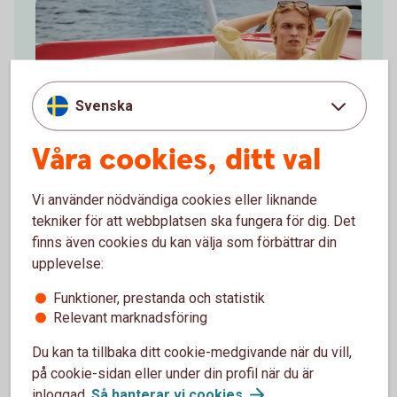
Svenska
Våra cookies, ditt val
Vi använder nödvändiga cookies eller liknande
tekniker för att webbplatsen ska fungera för dig. Det
30 % på The Resort Co
finns även cookies du kan välja som förbättrar din
upplevelse:
Upptäck The Resort Co stiliga semesterplagg
Funktioner, prestanda och statistik
Relevant marknadsföring
Kollektionerna erbjuder pikétröjor, t-shirts, skjortor,
badbyxor, solglasögon och andra accessoarer.
Du kan ta tillbaka ditt cookie-medgivande när du vill,
på cookie-sidan eller under din profil när du är
Använd ditt Mastercard Platinum för att ta del av
inloggad.
Så hanterar vi
cookies
.