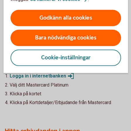
erbjudandet. Erbjudandet gäller under 2026.
Godkänn alla cookies
Bara nödvändiga cookies
Ta del av alla erbjudanden för
Mastercard Platinum
Cookie-inställningar
Hitta erbjudanden i internettbanken
Logga in i
internetbanken
Välj ditt Mastercard Platinum
Klicka på kortet
Klicka på Kortdetaljer/Erbjudande från Mastercard