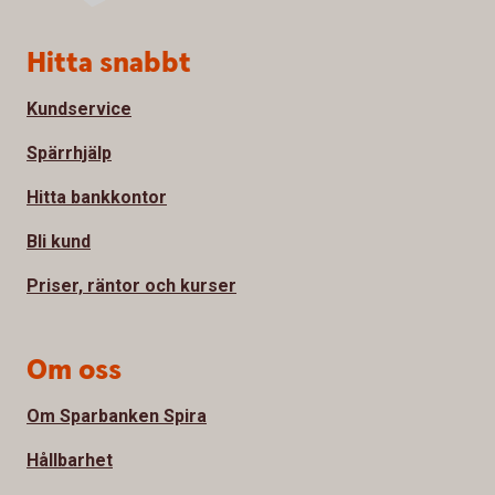
Sidfot
Hitta snabbt
Kundservice
Spärrhjälp
Hitta bankkontor
Bli kund
Priser, räntor och kurser
Om oss
Om Sparbanken Spira
Hållbarhet