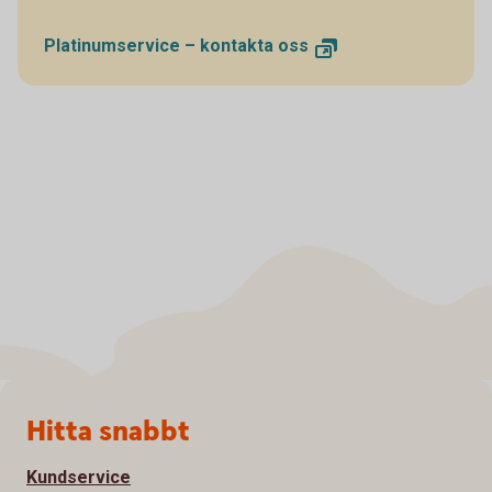
Platinumservice – kontakta oss
Sidfot
Hitta snabbt
Kundservice