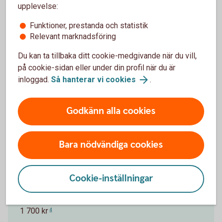
upplevelse:
Funktioner, prestanda och statistik
Pris för Betal- och kreditkort Mastercard
Relevant marknadsföring
Platinum
Du kan ta tillbaka ditt cookie-medgivande när du vill,
på cookie-sidan eller under din profil när du är
Ränta
inloggad.
Så hanterar vi cookies
.
13,05 % (2025-10-01)
1
Godkänn alla cookies
Effektiv ränta
14,62 %
2
Bara nödvändiga cookies
Årsavgift Nyckelkund
1 400 kr
3
Cookie-inställningar
Årsavgift
1 700 kr
4