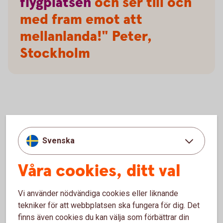
flygplatsen
och ser till och
med fram emot att
mellanlanda!" Peter,
Stockholm
Frågor och svar, samt villkor
Svenska
Villkor
Våra cookies, ditt val
Försäkringar och tjänster
Vi använder nödvändiga cookies eller liknande
Mer information om Mastercard Platinum
tekniker för att webbplatsen ska fungera för dig. Det
finns även cookies du kan välja som förbättrar din