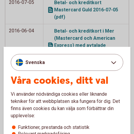
2016-07-05
Betal- och kreditkort
Mastercard Guld 2016-07-05
(pdf)
2016-06-04
Betal- och kreditkort i Mer
(Mastercard och American
Express) med avtalade
tilläggstjänster 2016-06-04
(pdf)
Svenska
2016-06-04
Betal- och kreditkort
Våra cookies, ditt val
Mastercard (tidigare
Världsnaturkortet) och
Vi använder nödvändiga cookies eller liknande
Världsnaturkortet betal- och
tekniker för att webbplatsen ska fungera för dig. Det
kreditkort Mastercard 2016-
finns även cookies du kan välja som förbättrar din
06-04 (pdf)
upplevelse:
2016-06-04
Betal- och kreditkort
Funktioner, prestanda och statistik
Mastercard, betal- och
Relevant marknadsföring