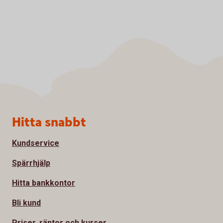
Sidfot
Hitta snabbt
Kundservice
Spärrhjälp
Hitta bankkontor
Bli kund
Priser, räntor och kurser