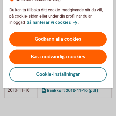
kreditkort Visa 2016-06-04
(pdf)
Du kan ta tillbaka ditt cookie-medgivande när du vill,
på cookie-sidan eller under din profil när du är
2016-04-06
Swedbank American Express
inloggad.
Så hanterar vi
cookies
.
2016-04-06
(pdf)
Godkänn alla cookies
2012-02-01
Bankkort Business 2012-12-01
(pdf)
Bara nödvändiga cookies
2012-02-01
Bankkort Business, särskilda
villkor 2012-02-01 (pdf)
Cookie-inställningar
2012-12-01
Kortkredit 2012-12-01 (pdf)
2010-11-16
Bankkort 2010-11-16 (pdf)