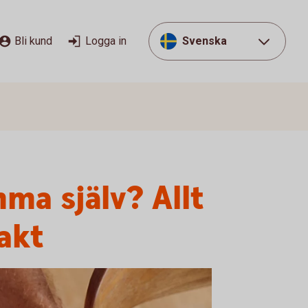
Bli kund
Logga in
Svenska
ma själv? Allt
akt