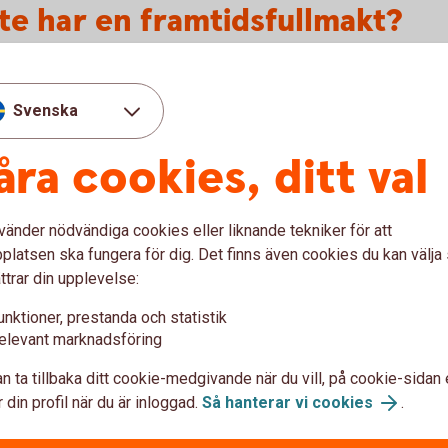
te har en framtidsfullmakt?
dig själv, och samtidigt saknar
r svårare för andra att hjälpa dig med dina
Svenska
 formellt utsedd person som har rätt att göra
eller automatiskt rätt att hjälpa dig med alla
åra cookies, ditt val
 att ansöka om godmanskap eller
tses av domstol att fatta beslut och sköta
vänder nödvändiga cookies eller liknande tekniker för att
latsen ska fungera för dig. Det finns även cookies du kan välj
ttrar din upplevelse:
 ansöka om förvaltarskap, och det kan också
unktioner, prestanda och statistik
hade valt själv.
elevant marknadsföring
n ta tillbaka ditt cookie-medgivande när du vill, på cookie-sidan 
 din profil när du är inloggad.
Så hanterar vi cookies
.
ullmakt online