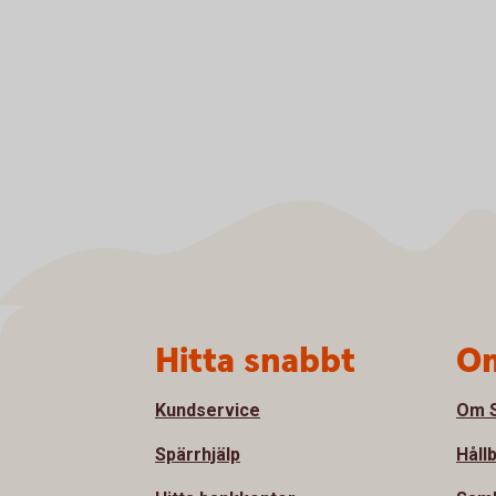
Sidfot
Hitta snabbt
Om
Kundservice
Om S
Spärrhjälp
Håll