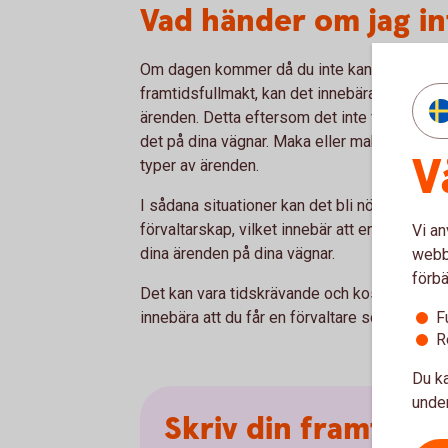
Vad händer om jag in
Om dagen kommer då du inte kan ta hand om 
framtidsfullmakt, kan det innebära att det bli
ärenden. Detta eftersom det inte finns någon
det på dina vägnar. Maka eller make har inte h
V
typer av ärenden.
I sådana situationer kan det bli nödvändigt
förvaltarskap, vilket innebär att en person u
Vi an
dina ärenden på dina vägnar.
webbp
förbä
Det kan vara tidskrävande och kostsamt att
F
innebära att du får en förvaltare som du inte 
R
Du ka
under
Skriv din framtidsf