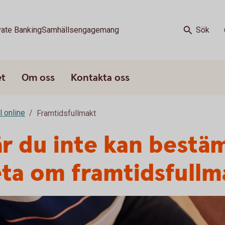
vate Banking
Samhällsengagemang
Sök
et
Om oss
Kontakta oss
l online
Framtidsfullmakt
r du inte kan bestäm
ta om framtidsfullm