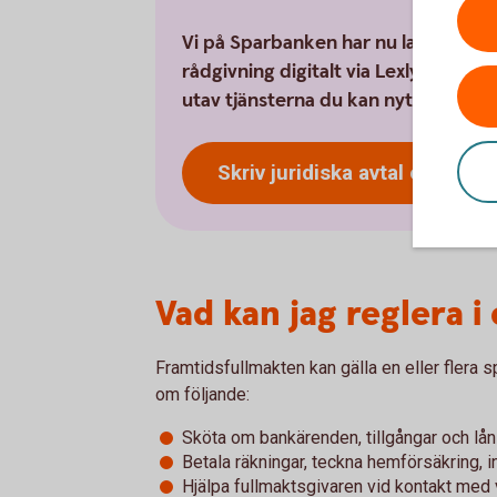
Vi på Sparbanken har nu lanserat möj
rådgivning digitalt via Lexly med 2
utav tjänsterna du kan nyttja som 
Skriv juridiska avtal online (
Vad kan jag reglera i
Framtidsfullmakten kan gälla en eller flera sp
om följande:
Sköta om bankärenden, tillgångar och lån
Betala räkningar, teckna hemförsäkring,
Hjälpa fullmaktsgivaren vid kontakt med