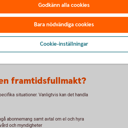
Godkänn alla cookies
ligheten att skriva juridiska avtal online och få juridisk
0% rabatt. Att skriva en framtidsfullmakt är exempel på e
Bara nödvändiga cookies
kund.
Cookie-inställningar
20% rabatt)
 en framtidsfullmakt?
ecifika situationer. Vanligtvis kan det handla
 ingå abonnemang samt avtal om el och hyra
 vård och myndigheter