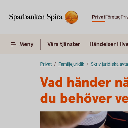
Privat
Företag
Pri
Meny
Våra tjänster
Händelser i liv
Privat
Familjejuridik
Skriv juridiska avta
Vad händer nä
du behöver ve