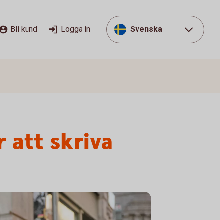
Bli kund
Logga in
Svenska
att skriva