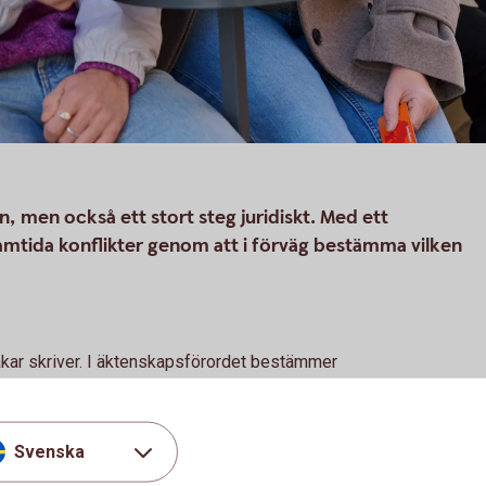
nen, men också ett stort steg juridiskt. Med ett
mtida konflikter genom att i förväg bestämma vilken
akar skriver. I äktenskapsförordet bestämmer
se ut. Skrivs inget äktenskapsförord har
om de skiljer sig.
Svenska
a ett äktenskapsförord?