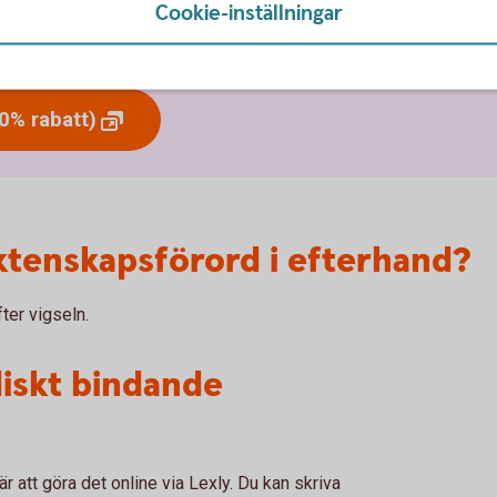
Cookie-inställningar
0% rabatt. Att skriva äktenskapsförord är exempel på en
kund.
(20%
rabatt)
ktenskapsförord i efterhand?
ter vigseln.
diskt bindande
r att göra det online via Lexly. Du kan skriva