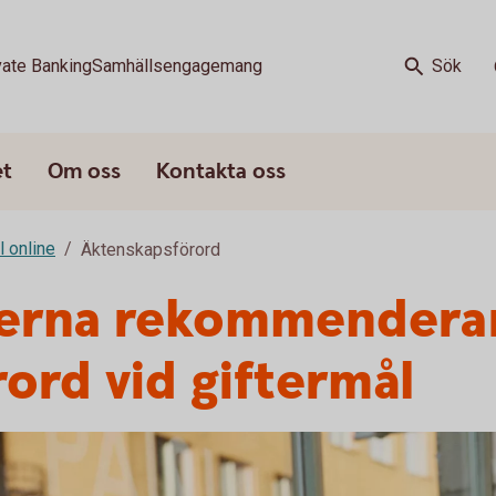
vate Banking
Samhällsengagemang
Sök
et
Om oss
Kontakta oss
l online
Äktenskapsförord
erna rekommenderar 
ord vid giftermål