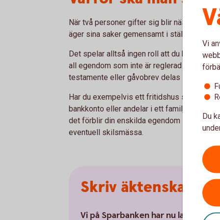
V
När två personer gifter sig blir nästan allt 
äger sina saker gemensamt i stället för enski
Vi an
Det spelar alltså ingen roll att du köpte huse
webbp
all egendom som inte är reglerad som ensk
förbä
testamente eller gåvobrev delas lika mellan 
F
R
Har du exempelvis ett fritidshus som länge f
bankkonto eller andelar i ett familjeföretag,
Du ka
det förblir din enskilda egendom som inte b
under
eventuell skilsmässa.
Skriv äktenskapsfö
Vi på Sparbanken har nu lanserat möj