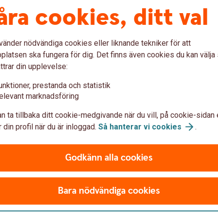
åra cookies, ditt val
de äger giftorättsgods. Det innebär att makarna
lt.
vänder nödvändiga cookies eller liknande tekniker för att
t eller startade företaget innan du gifte dig,
latsen ska fungera för dig. Det finns även cookies du kan välj
ild egendom genom ett äktenskapsförord,
ttrar din upplevelse:
dig och din partner vid en skilsmässa.
unktioner, prestanda och statistik
elevant marknadsföring
unnits i släkten, egna besparingar på ett
 så kan ett äktenskapsförord säkerställa att
n ta tillbaka ditt cookie-medgivande när du vill, på cookie-sidan 
ehöver delas med din partner vid en
 din profil när du är inloggad.
Så hanterar vi
cookies
.
Godkänn alla cookies
rord online
Bara nödvändiga cookies
ligheten att skriva juridiska avtal online och få juridisk