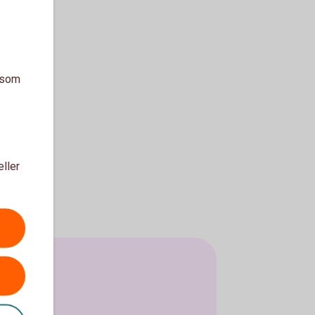
a som
eller