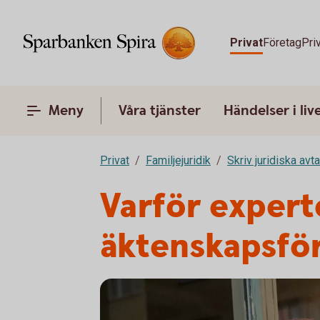
Privat
Företag
Pri
Meny
Våra tjänster
Händelser i liv
Privat
Familjejuridik
Skriv juridiska avta
Varför expert
äktenskapsför