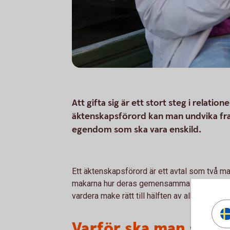
Att gifta sig är ett stort steg i relatio
äktenskapsförord kan man undvika fra
egendom som ska vara enskild.
Ett äktenskapsförord är ett avtal som två m
makarna hur deras gemensamma ekonomi ska 
vardera make rätt till hälften av allt de äger 
Varför ska man skriv