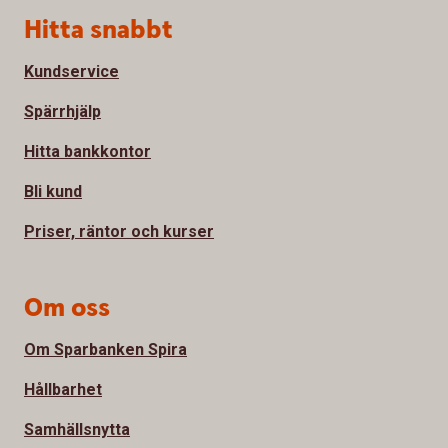
Sidfot
Hitta snabbt
Kundservice
Spärrhjälp
Hitta bankkontor
Bli kund
Priser, räntor och kurser
Om oss
Om Sparbanken Spira
Hållbarhet
Samhällsnytta