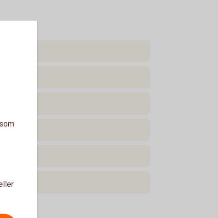
a som
eller