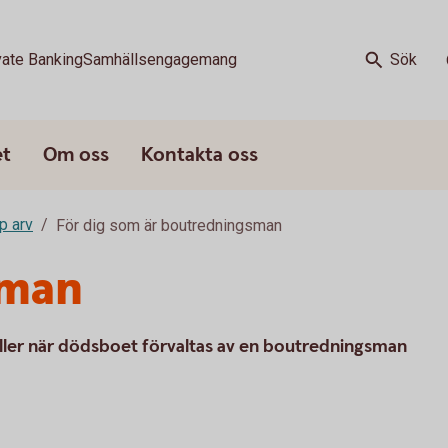
vate Banking
Samhällsengagemang
Sök
et
Om oss
Kontakta oss
p arv
För dig som är boutredningsman
sman
gäller när dödsboet förvaltas av en boutredningsman