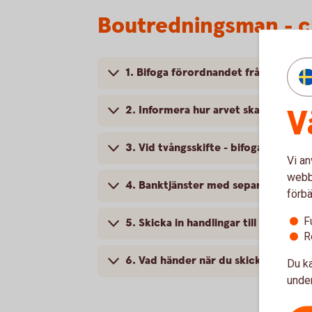
Boutredningsman - ch
1. Bifoga förordnandet från tingsrät
V
2. Informera hur arvet ska fördelas
3. Vid tvångsskifte - bifoga klanderf
Vi an
webbp
4. Banktjänster med separat hanter
förbä
F
5. Skicka in handlingar till banken
R
6. Vad händer när du skickat in hand
Du ka
under