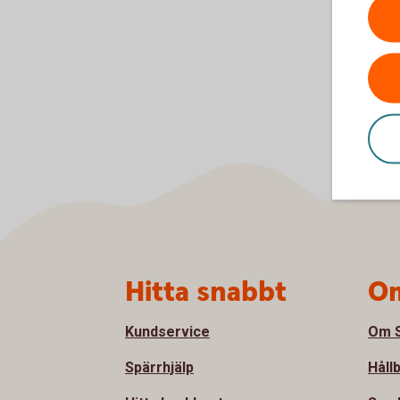
Sidfot
Hitta snabbt
Om
Kundservice
Om S
Spärrhjälp
Håll