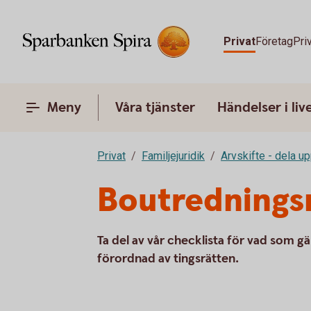
Privat
Företag
Pri
Meny
Våra tjänster
Händelser i liv
Privat
Familjejuridik
Arvskifte - dela up
Boutredning
Ta del av vår checklista för vad som 
förordnad av tingsrätten.