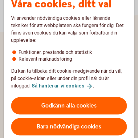
Våra cookies, ditt val
Vi använder nödvändiga cookies eller liknande
tekniker för att webbplatsen ska fungera för dig. Det
finns även cookies du kan välja som förbättrar din
upplevelse:
Sidfot
Funktioner, prestanda och statistik
Hitta snabbt
Relevant marknadsföring
Kundservice
Du kan ta tillbaka ditt cookie-medgivande när du vill,
på cookie-sidan eller under din profil när du är
Spärrhjälp
inloggad.
Så hanterar vi
cookies
.
Hitta bankkontor
Godkänn alla cookies
Bli kund
Priser, räntor och kurser
Bara nödvändiga cookies