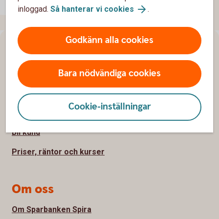
inloggad.
Så hanterar vi cookies
.
Godkänn alla cookies
Sidfot
Hitta snabbt
Bara nödvändiga cookies
Kundservice
Spärrhjälp
Cookie-inställningar
Hitta bankkontor
Bli kund
Priser, räntor och kurser
Om oss
Om Sparbanken Spira