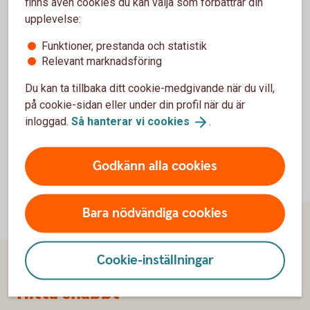
finns även cookies du kan välja som förbättrar din
You are now logged in. The Start page gives you a
upplevelse:
quick overview of your finances. You can see your
Funktioner, prestanda och statistik
account, the latest transactions and current e-
Relevant marknadsföring
invoices.
Du kan ta tillbaka ditt cookie-medgivande när du vill,
på cookie-sidan eller under din profil när du är
inloggad.
Så hanterar vi
cookies
.
Godkänn alla cookies
Bara nödvändiga cookies
Cookie-inställningar
Sidfot
Hitta snabbt