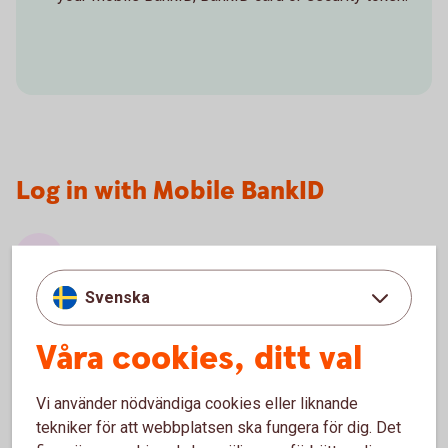
Log in with Mobile BankID
Open your web browser in your mobile phone,
tablet or computer and go to
Svenska
online.swedbank.
se
.
Fill in your personal identity number and choose
Våra cookies, ditt val
Mobile BankID. Next, click the Log in button.
Start the BankID Security app in your mobile
Vi använder nödvändiga cookies eller liknande
device and enter the code you selected when
tekniker för att webbplatsen ska fungera för dig. Det
ordering Mobile BankID.