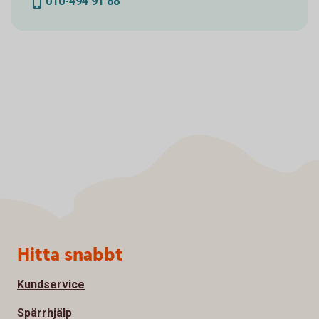
010-494 91 88
Sidfot
Hitta snabbt
Kundservice
Spärrhjälp