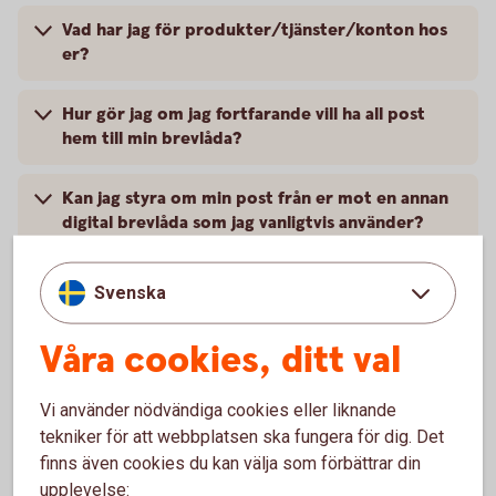
Vad har jag för produkter/tjänster/konton hos
er?
Hur gör jag om jag fortfarande vill ha all post
hem till min brevlåda?
Kan jag styra om min post från er mot en annan
digital brevlåda som jag vanligtvis använder?
Varför får jag fortfarande dokumenten digitala i
Svenska
min internetbank fastän jag valt postal
distribution?
Våra cookies, ditt val
Hur stänger jag av det postala utskicket vid
Vi använder nödvändiga cookies eller liknande
bolagshändelser?
tekniker för att webbplatsen ska fungera för dig. Det
finns även cookies du kan välja som förbättrar din
upplevelse: