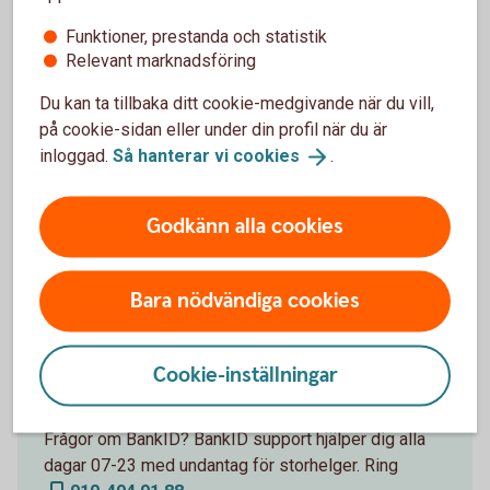
Funktioner, prestanda och statistik
Kontakta oss
Relevant marknadsföring
Du kan ta tillbaka ditt cookie-medgivande när du vill,
Digital Support
på cookie-sidan eller under din profil när du är
inloggad.
Så hanterar vi
cookies
.
Vi finns här för dig. Du når vår digitala support på
0771-97 75 12
. Öppet måndag-fredag 08.00-
Godkänn alla cookies
20.00, lördag-söndag 08.00-18.00 (stängt
storhelger).
Bara nödvändiga cookies
Cookie-inställningar
BankID support
Frågor om BankID? BankID support hjälper dig alla
dagar 07-23 med undantag för storhelger. Ring