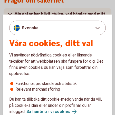
Frågor om säkerhet
Min dator har blivit stulen, vad händer med mitt
BankID?
Svenska
Min dator är trasig och ska på service, vad
händer med mitt BankID?
Våra cookies, ditt val
Hur säkert är BankID på fil?
Vi använder nödvändiga cookies eller liknande
tekniker för att webbplatsen ska fungera för dig. Det
Hur kan jag säkert logga ut när jag har använt
finns även cookies du kan välja som förbättrar din
BankID?
upplevelse:
Funktioner, prestanda och statistik
Kan det finnas kvar information på datorn om
Relevant marknadsföring
ärenden jag utfört med mitt BankID?
Du kan ta tillbaka ditt cookie-medgivande när du vill,
på cookie-sidan eller under din profil när du är
inloggad.
Så hanterar vi
cookies
.