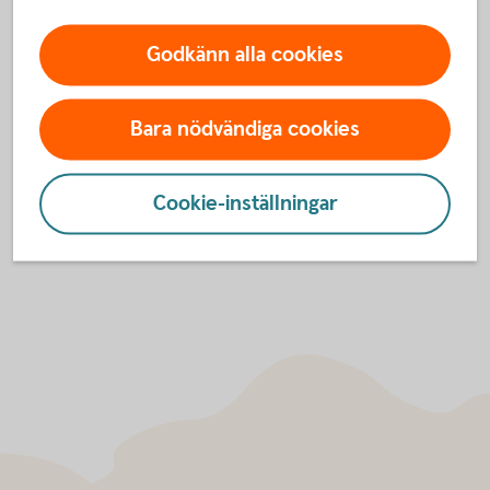
Kontakta BankID support
Godkänn alla cookies
Vid frågor om BankID, kontakta BankID support
Bara nödvändiga cookies
010-49 49 188
Telefon
:
Öppettider
:
07.00-23.00 alla dagar
Cookie-inställningar