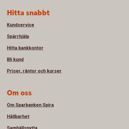
Sidfot
Hitta snabbt
Kundservice
Spärrhjälp
Hitta bankkontor
Bli kund
Priser, räntor och kurser
Om oss
Om Sparbanken Spira
Hållbarhet
Samhällsnytta