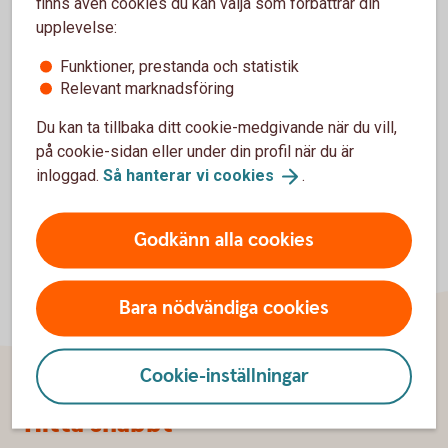
USA på Bankföreningens hemsida.
finns även cookies du kan välja som förbättrar din
upplevelse:
CRS - Skatterättslig hemvist i annat land
Funktioner, prestanda och statistik
(financesweden.se)
Relevant marknadsföring
Du kan ta tillbaka ditt cookie-medgivande när du vill,
på cookie-sidan eller under din profil när du är
inloggad.
Så hanterar vi
cookies
.
Godkänn alla cookies
Bara nödvändiga cookies
Cookie-inställningar
Sidfot
Hitta snabbt