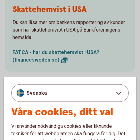
Skattehemvist i USA
Du kan läsa mer om bankens rapportering av kunder
som har skattehemvist i USA på Bankföreningens
hemsida.
FATCA - har du skattehemvist i USA?
(financesweden.se)
Svenska
Skattehemvist i annat land än
Våra cookies, ditt val
Sverige eller USA
Du kan läsa mer om bankens rapportering av kunder
Vi använder nödvändiga cookies eller liknande
som har skattehemvist i annat land än Sverige eller
tekniker för att webbplatsen ska fungera för dig. Det