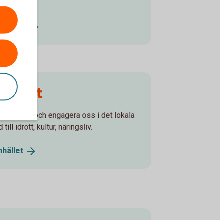
tjänster
hället
t ta ansvar och engagera oss i det lokala
ill idrott, kultur, näringsliv.
hället