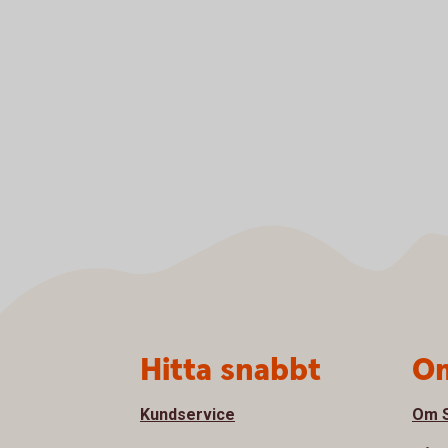
Sidfot
Hitta snabbt
Om
Kundservice
Om S