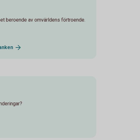
het beroende av omvärldens förtroende.
anken
s
underingar?