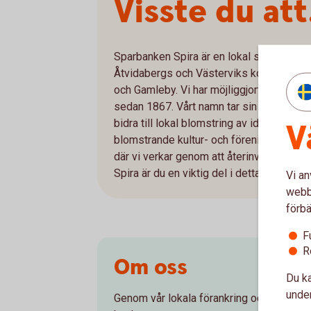
Visste du att.
Sparbanken Spira är en lokal sparbank so
Åtvidabergs och Västerviks kommuner me
och Gamleby. Vi har möjliggjort för männi
sedan 1867. Vårt namn tar sin utgångspunk
bidra till lokal blomstring av idéer, init
V
blomstrande kultur- och föreningsliv. Sp
där vi verkar genom att återinvestera vå
Spira är du en viktig del i detta lokala kr
Vi an
webbp
förbä
F
R
Om oss
Du ka
under
Genom vår lokala förankring och vår loka