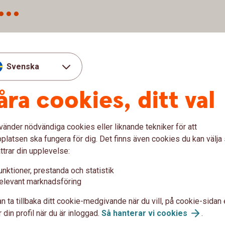
..
m erbjuder ett komplett utbud av banktjänster i
d tre besökskontor - Åtvidaberg, Västervik
skor, företag och bygden att växa i vårt område
Svenska
t i vår historia och speglar vår ambition att
iativ och entreprenörsanda. Men också ett
åra cookies, ditt val
arbanksidén handlar om att göra nytta för platsen
rt överskott i bygden. Som kund i Sparbanken
etslopp.
vänder nödvändiga cookies eller liknande tekniker för att
latsen ska fungera för dig. Det finns även cookies du kan välj
ttrar din upplevelse:
unktioner, prestanda och statistik
elevant marknadsföring
Lediga tjäns
n ta tillbaka ditt cookie-medgivande när du vill, på cookie-sidan 
 din profil när du är inloggad.
Så hanterar vi
cookies
.
la ägare är vi bygdens
Vi söker dig som tror på och