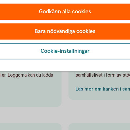
bank.
Godkänn alla cookies
Läs mer om våra lediga
Bara nödvändiga cookies
Cookie-inställningar
e
Banken i sam
bultarna i hela vår
För oss är det självklart at
d er. Loggorna kan du ladda
samhällslivet i form av stöd t
Läs mer om banken i
sam