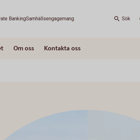
vate Banking
Samhällsengagemang
Sök
et
Om oss
Kontakta oss