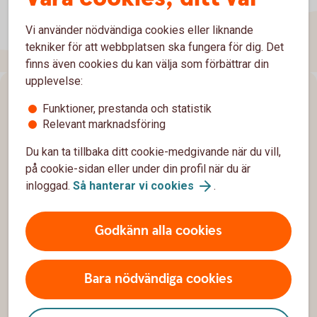
Vi använder nödvändiga cookies eller liknande
tekniker för att webbplatsen ska fungera för dig. Det
finns även cookies du kan välja som förbättrar din
upplevelse:
Sidfot
Hitta snabbt
Funktioner, prestanda och statistik
Relevant marknadsföring
Kundservice
Du kan ta tillbaka ditt cookie-medgivande när du vill,
Spärrhjälp
på cookie-sidan eller under din profil när du är
inloggad.
Så hanterar vi cookies
.
Hitta bankkontor
Bli kund
Godkänn alla cookies
Priser, räntor och kurser
Bara nödvändiga cookies
Om oss