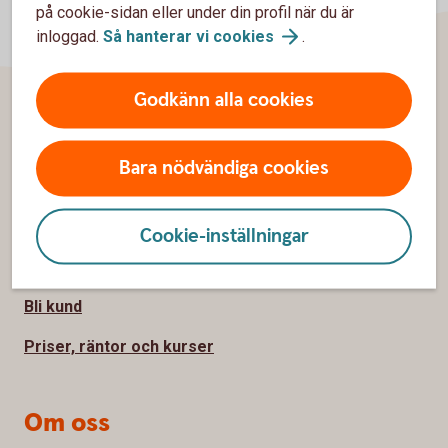
på cookie-sidan eller under din profil när du är
inloggad.
Så hanterar vi
cookies
.
Godkänn alla cookies
Sidfot
Hitta snabbt
Bara nödvändiga cookies
Kundservice
Spärrhjälp
Cookie-inställningar
Hitta bankkontor
Bli kund
Priser, räntor och kurser
Om oss