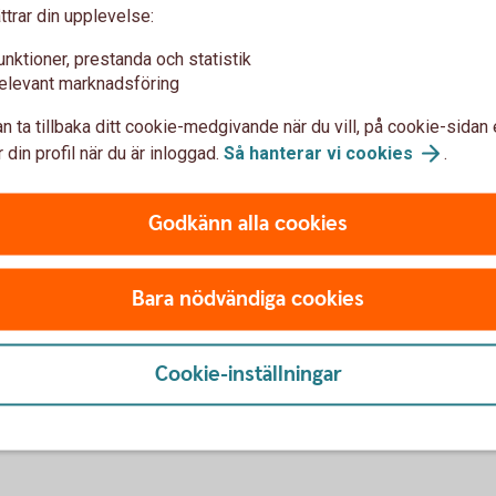
ttrar din upplevelse:
oduktionskostnadskalkyl, startbesked,
unktioner, prestanda och statistik
andsvärdering av mäklare, och
elevant marknadsföring
n ta tillbaka ditt cookie-medgivande när du vill, på cookie-sidan 
 din profil när du är inloggad.
Så hanterar vi
cookies
.
akturor
Godkänn alla cookies
ett byggnadslån till er för att betala
av kontokredit varifrån fakturorna för bygget
der. Detta är något vi på banken hjälper er
Bara nödvändiga cookies
Cookie-inställningar