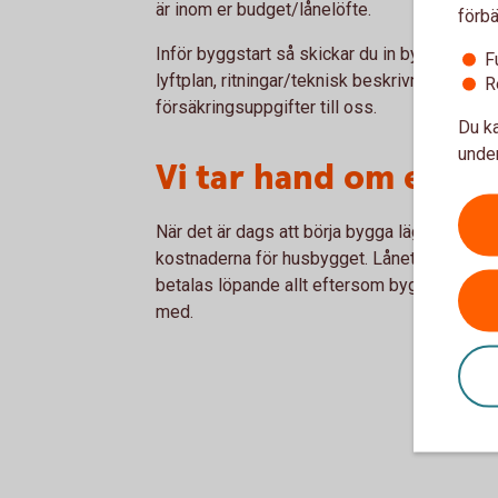
är inom er budget/lånelöfte.
förbä
Inför byggstart så skickar du in bygglov, pr
F
lyftplan, ritningar/teknisk beskrivning, förh
R
försäkringsuppgifter till oss.
Du ka
under
Vi tar hand om era f
När det är dags att börja bygga lägger vi upp 
kostnaderna för husbygget. Lånet är en form 
betalas löpande allt eftersom bygget fortskri
med.