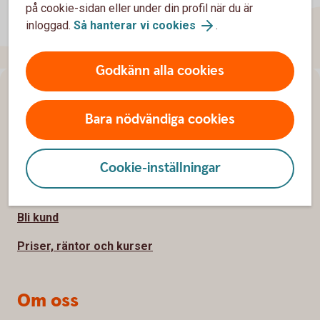
på cookie-sidan eller under din profil när du är
inloggad.
Så hanterar vi cookies
.
Godkänn alla cookies
Sidfot
Hitta snabbt
Bara nödvändiga cookies
Kundservice
Spärrhjälp
Cookie-inställningar
Hitta bankkontor
Bli kund
Priser, räntor och kurser
Om oss