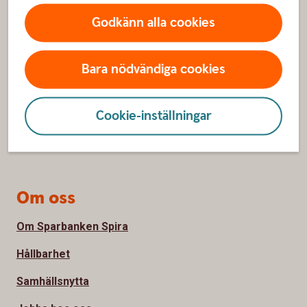
Sidfot
Hitta snabbt
Godkänn alla cookies
Kundservice
Spärrhjälp
Bara nödvändiga cookies
Hitta bankkontor
Cookie-inställningar
Bli kund
Priser, räntor och kurser
Om oss
Om Sparbanken Spira
Hållbarhet
Samhällsnytta