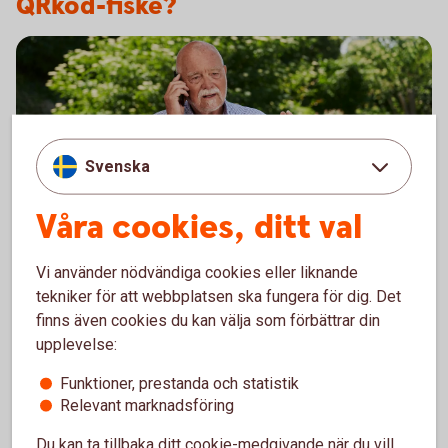
QRkod-fiske?
Svenska
Våra cookies, ditt val
Senior having a serious conversation on the phone
Ring och anmäl bedrägeri
Vi använder nödvändiga cookies eller liknande
tekniker för att webbplatsen ska fungera för dig. Det
Misstänker du att du blivit utsatt för bedrägeri? Blivit
finns även cookies du kan välja som förbättrar din
av med mobil eller säkerhetsdosa? Upptäckt något
upplevelse:
onormalt i våra digitala tjänster? Kontakta oss direkt!
Funktioner, prestanda och statistik
Relevant marknadsföring
Anmäl bedrägeri – telefonnummer och
info
Du kan ta tillbaka ditt cookie-medgivande när du vill,