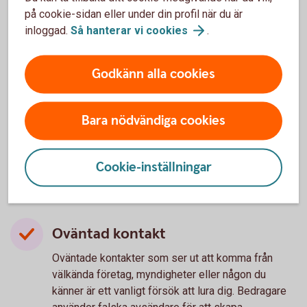
på cookie-sidan eller under din profil när du är
inloggad.
Så hanterar vi
cookies
.
Lär dig mer om hur du kan
Godkänn alla cookies
skydda
dig
mot
bedragarna.
Bara nödvändiga cookies
3 vanliga varningstecken på
Cookie-inställningar
bedrägerier
Oväntad kontakt
Oväntade kontakter som ser ut att komma från
välkända företag, myndigheter eller någon du
känner är ett vanligt försök att lura dig. Bedragare