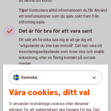
att lämna ditt konto.
Tips!
Kontrollera alltid informationen du får. Använd
ett telefonnummer som du själv sökt fram från
tillförlitlig källa.
Det är för bra för att vara sant
Ett sätt att försöka lura dig är att ge dig ett
”erbjudande du inte kan motstå”. Det kan vara ett
investeringserbjudande som lovar stor och snabb
avkastning, eller en flörtig kontakt på sociala
medier.
Tips!
Kolla alltid källan om något känns för bra för
Svenska
att vara sant. Fråga någon du litar på vad de tycker
och tror om erbjudandet.
Våra cookies, ditt val
Vi använder nödvändiga cookies eller liknande
tekniker för att webbplatsen ska fungera för dig. Det