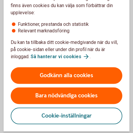
finns även cookies du kan välja som förbättrar din
Var
upplevelse:
försiktig
Funktioner, prestanda och statistik
Relevant marknadsföring
Du kan ta tillbaka ditt cookie-medgivande när du vill,
på cookie-sidan eller under din profil när du är
inloggad.
Så hanterar vi
cookies
.
Följ
inte
alla
uppmaningar.
Godkänn alla cookies
Om någon ber dig identifiera dig med till exempel
Mobilt BankID, klicka på länkar, ladda ner program,
Bara nödvändiga cookies
lämna ifrån dig personliga uppgifter eller skicka
pengar. Avsluta konversationen om du inte själv först
tagit första kontakten.
Cookie-inställningar