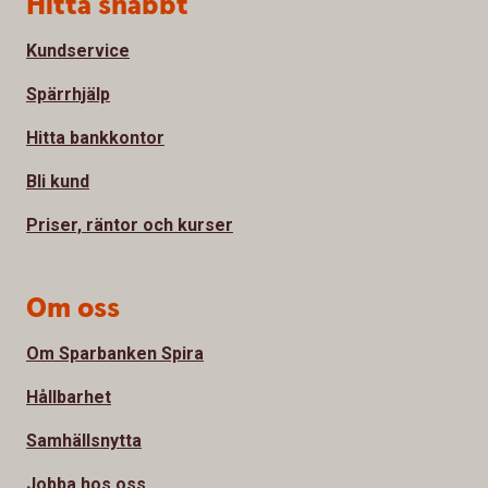
Sidfot
Hitta snabbt
Kundservice
Spärrhjälp
Hitta bankkontor
Bli kund
Priser, räntor och kurser
Om oss
Om Sparbanken Spira
Hållbarhet
Samhällsnytta
Jobba hos oss