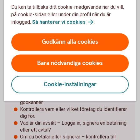
Särskilt om det försvunnit pengar. Spara och
Du kan ta tillbaka ditt cookie-medgivande när du vill,
dokumentera så mycket information som möjligt
på cookie-sidan eller under din profil när du är
för att kunna överlämna till brottsutredande
inloggad.
Så hanterar vi
cookies
.
myndigheter i jakten på förövarna.
Godkänn alla cookies
Tips för Mobilt BankID och
Bara nödvändiga cookies
säkerhetsdosan
Använd aldrig e-legitimation (Mobilt BankID) eller
Cookie-inställningar
säkerhetsdosan om någon oväntat kontaktar dig.
Läs alltid texten innan du loggar in eller
godkänner.
Kontrollera vem eller vilket företag du identifierar
dig för.
Vad är din avsikt – Logga in, signera en betalning
eller ett avtal?
Om du betalar eller signerar – kontrollera till