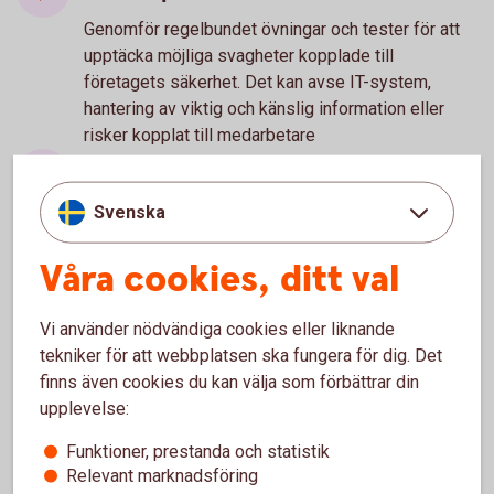
Genomför regelbundet övningar och tester för att
upptäcka möjliga svagheter kopplade till
företagets säkerhet. Det kan avse IT-system,
hantering av viktig och känslig information eller
risker kopplat till medarbetare
Träna medarbetarna
Svenska
Utbilda dina medarbetare regelbundet i era
kontrollprocesser. Både för att alla ska veta hur de
Våra cookies, ditt val
ska agera i vissa situationer, och risker de bör vara
extra uppmärksamma på. Särskilt om de innehar
känsliga positioner med större befogenhet. Till
Vi använder nödvändiga cookies eller liknande
exempel Ekonomi- eller IT-personal.
tekniker för att webbplatsen ska fungera för dig. Det
Om det ändå händer - spara
finns även cookies du kan välja som förbättrar din
upplevelse:
underlag
Funktioner, prestanda och statistik
Om företaget trots allt blir utsatt, kontakta
Relevant marknadsföring
omgående banken och informera vad som hänt.