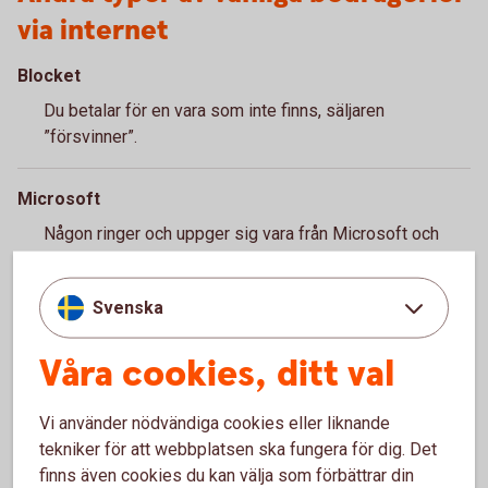
via internet
Blocket
Du betalar för en vara som inte finns, säljaren
”försvinner”.
Microsoft
Någon ringer och uppger sig vara från Microsoft och
säger att din dator drabbats av virus och vill sälja en
tjänst för att motverka detta.
Svenska
Phishing
Våra cookies, ditt val
Bedragaren tar reda på bankrelaterad information via
olika metoder till exempel ett mejl med länk där du
Vi använder nödvändiga cookies eller liknande
ombeds fylla i en kod.
tekniker för att webbplatsen ska fungera för dig. Det
finns även cookies du kan välja som förbättrar din