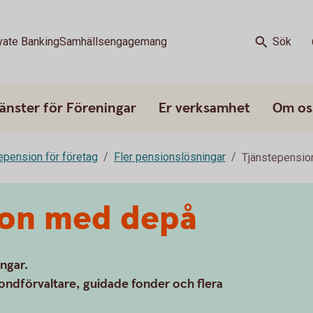
vate Banking
Samhällsengagemang
Sök
änster för Föreningar
Er verksamhet
Om os
epension för företag
Fler pensionslösningar
Tjänstepensi
ion med depå
ingar.
ondförvaltare, guidade fonder och flera