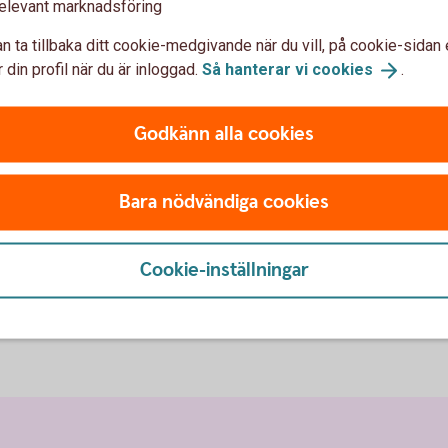
elevant marknadsföring
Ring oss
n ta tillbaka ditt cookie-medgivande när du vill, på cookie-sidan 
 din profil när du är inloggad.
Så hanterar vi
cookies
.
r vi dig.
Ring oss för att få hjälp me
Ring 0771-33 44 33
Godkänn alla cookies
Bara nödvändiga cookies
Hjälp med pla
Cookie-inställningar
Placera din
pension