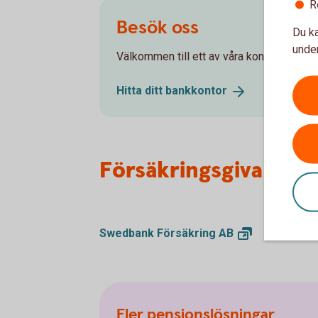
R
Besök oss
Du ka
under
Välkommen till ett av våra kontor så hjälpe
Hitta ditt
bankkontor
Försäkringsgivare
Swedbank Försäkring
AB
Fler pensionslösningar