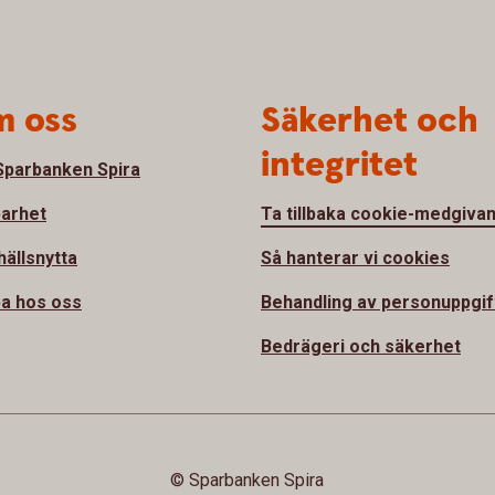
 oss
Säkerhet och
integritet
parbanken Spira
barhet
Ta tillbaka cookie-medgiva
ällsnytta
Så hanterar vi cookies
a hos oss
Behandling av personuppgif
Bedrägeri och säkerhet
© Sparbanken Spira