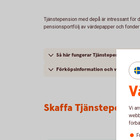
Tjänstepension med depå är intressant för d
pensionsportfölj av värdepapper och fonder
Så här fungerar Tjänstepension med
Förköpsinformation och villkor
V
Skaffa Tjänstepensi
Vi an
webbp
förbä
F