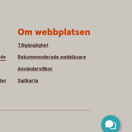
Om webbplatsen
Tillgänglighet
nde
Rekommenderade webbläsare
Användarvillkor
ter
Sajtkarta