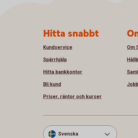
Sidfot
Hitta snabbt
Om
Kundservice
Om S
Spärrhjälp
Håll
Hitta bankkontor
Samh
Bli kund
Jobb
Priser, räntor och kurser
Svenska