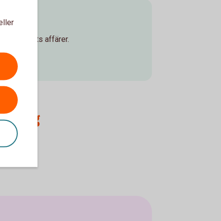
eller
d företagets affärer.
cering