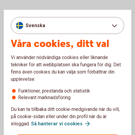
Typ av verksamhet
Svenska
Skog och lantbruk
Våra cookies, ditt val
Vi har produkter, tjänster och ett brett nätverk för dig
Vi använder nödvändiga cookies eller liknande
inom skog och lantbruk.
tekniker för att webbplatsen ska fungera för dig. Det
finns även cookies du kan välja som förbättrar din
Skog och
lantbruk
upplevelse:
Funktioner, prestanda och statistik
Föreningar
Relevant marknadsföring
Du kan ta tillbaka ditt cookie-medgivande när du vill,
Vi är stolta över att vara en del av Västerviks
på cookie-sidan eller under din profil när du är
kommuns föreningsliv. Vi samarbetar med
inloggad.
Så hanterar vi
cookies
.
föreningar, klubbar och andra partners för att stödja
och utveckla föreningslivet.