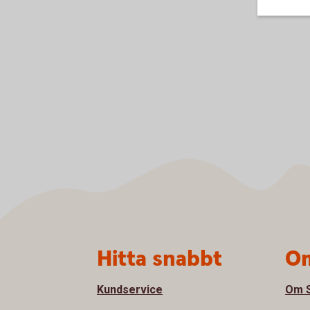
Sidfot
Hitta snabbt
Om
Kundservice
Om S