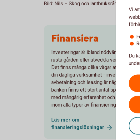
Bild: Nils – Skog och lantbruksrådgivare på
Vi an
webbp
förbä
Finansiera
F
R
Investeringar är ibland nödvändiga för at
Du ka
rusta gården eller utveckla verksamheten
under
Det finns många olika vägar att finansier
din dagliga verksamhet - invetseringslån
avbetalning och leasing är några av dem. 
banken finns ett stort antal specialister
med mångårig erfarenhet och kompeten
inom alla typer av finansieringsaffärer.
Läs mer om
finansieringslösningar