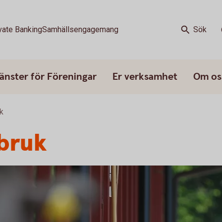
vate Banking
Samhällsengagemang
Sök
änster för Föreningar
Er verksamhet
Om os
k
tbruk